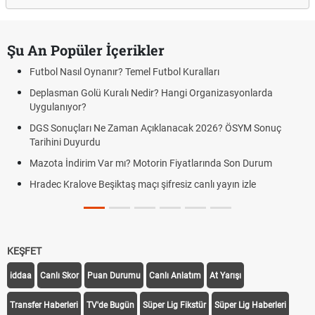
Şu An Popüler İçerikler
Futbol Nasıl Oynanır? Temel Futbol Kuralları
Deplasman Golü Kuralı Nedir? Hangi Organizasyonlarda
Uygulanıyor?
DGS Sonuçları Ne Zaman Açıklanacak 2026? ÖSYM Sonuç
Tarihini Duyurdu
Mazota İndirim Var mı? Motorin Fiyatlarında Son Durum
Hradec Kralove Beşiktaş maçı şifresiz canlı yayın izle
KEŞFET
iddaa
Canlı Skor
Puan Durumu
Canlı Anlatım
At Yarışı
Transfer Haberleri
TV'de Bugün
Süper Lig Fikstür
Süper Lig Haberleri