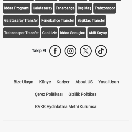
iddaa Programı
Galatasaray
Fenerbahçe
Beşiktaş
Trabzonspor
Galatasaray Transfer
Fenerbahçe Transfer
Beşiktaş Transfer
Trabzonspor Transfer
Canlı İzle
iddaa Sonuçları
Aktif Sayaç
Takip Et
Bize Ulaşın
Künye
Kariyer
About US
Yasal Uyarı
Çerez Politikası
Gizlilik Politikası
KVKK Aydınlatma Metni Kurumsal