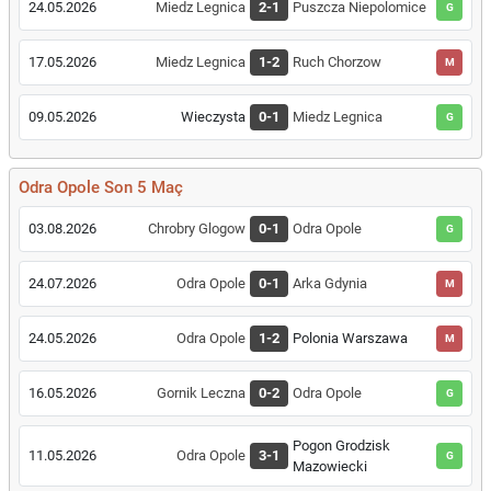
24.05.2026
Miedz Legnica
2-1
Puszcza Niepolomice
G
17.05.2026
Miedz Legnica
1-2
Ruch Chorzow
M
09.05.2026
Wieczysta
0-1
Miedz Legnica
G
Odra Opole Son 5 Maç
03.08.2026
Chrobry Glogow
0-1
Odra Opole
G
24.07.2026
Odra Opole
0-1
Arka Gdynia
M
24.05.2026
Odra Opole
1-2
Polonia Warszawa
M
16.05.2026
Gornik Leczna
0-2
Odra Opole
G
Pogon Grodzisk
11.05.2026
Odra Opole
3-1
G
Mazowiecki