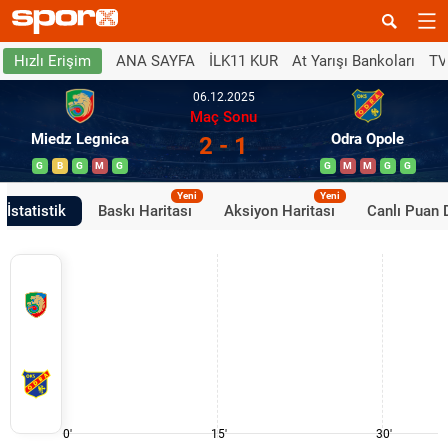
ANA SAYFA
İLK11 KUR
At Yarışı Bankoları
TV
Hızlı Erişim
06.12.2025
Maç Sonu
Miedz Legnica
Odra Opole
2 - 1
G
B
G
M
G
G
M
M
G
G
Yeni
Yeni
İstatistik
Baskı Haritası
Aksiyon Haritası
Canlı Puan
0'
15'
30'