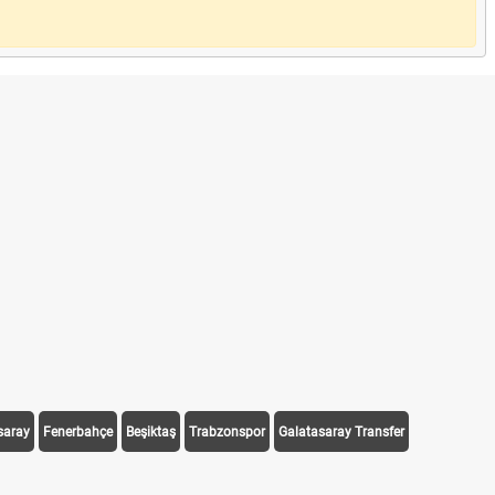
saray
Fenerbahçe
Beşiktaş
Trabzonspor
Galatasaray Transfer