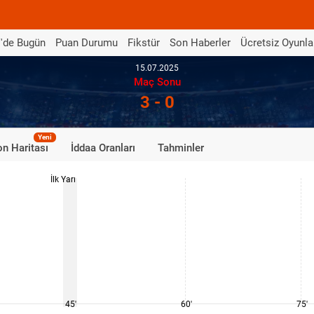
'de Bugün
Puan Durumu
Fikstür
Son Haberler
Ücretsiz Oyunla
15.07.2025
Maç Sonu
3 - 0
Yeni
n Haritası
İddaa Oranları
Tahminler
İlk Yarı
45'
60'
75'