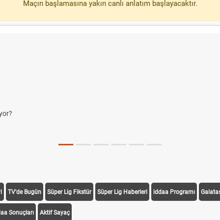
Maçın başlamasına yakın canlı anlatım başlayacaktır.
yor?
i
TV'de Bugün
Süper Lig Fikstür
Süper Lig Haberleri
iddaa Programı
Galata
daa Sonuçları
Aktif Sayaç