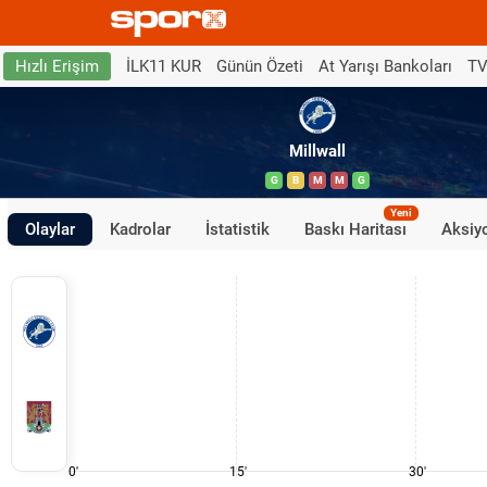
İLK11 KUR
Günün Özeti
At Yarışı Bankoları
TV
Hızlı Erişim
Millwall
G
B
M
M
G
Yeni
Olaylar
Kadrolar
İstatistik
Baskı Haritası
Aksiyo
0'
15'
30'