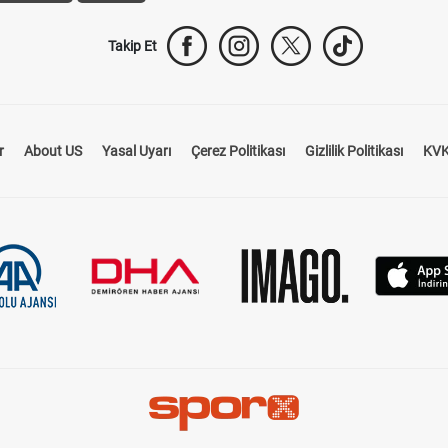
Takip Et
r
About US
Yasal Uyarı
Çerez Politikası
Gizlilik Politikası
KVK