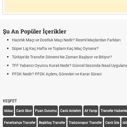
Şu An Popüler İçerikler
Hazırlık Maçı ve Dostluk Maçı Nedir? Resmî Maçlardan Farkları
Süper Lig Kaç Hafta ve Toplam Kaç Maç Oynanır?
Türkiye'de Transfer Dönemi Ne Zaman Başlıyor ve Bitiyor?
TFF Yabancı Oyuncu Kuralı Nedir? Güncel Sezonda Nasıl Uygulanı
PFDK Nedir? PFDK Açılımı, Görevleri ve Karar Süreci
KEŞFET
iddaa
Canlı Skor
Puan Durumu
Canlı Anlatım
At Yarışı
Transfer Haberler
Fenerbahçe Transfer
Beşiktaş Transfer
Trabzonspor Transfer
Canlı İzle
id