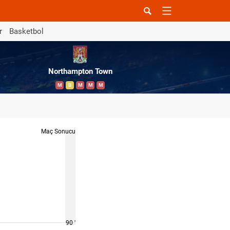
r
Basketbol
Northampton Town
M
B
M
M
M
Maç Sonucu
90 '