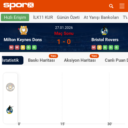
İLK11 KUR
Günün Özeti
At Yarışı Bankoları
TV
Hızlı Erişim
27.01.2026
Maç Sonu
Milton Keynes Dons
Bristol Rovers
1 - 0
M
M
B
G
G
M
B
G
G
G
Yeni
Yeni
İstatistik
Baskı Haritası
Aksiyon Haritası
Canlı Puan
0'
15'
30'