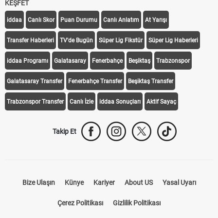
KEŞFET
iddaa
Canlı Skor
Puan Durumu
Canlı Anlatım
At Yarışı
Transfer Haberleri
TV'de Bugün
Süper Lig Fikstür
Süper Lig Haberleri
iddaa Programı
Galatasaray
Fenerbahçe
Beşiktaş
Trabzonspor
Galatasaray Transfer
Fenerbahçe Transfer
Beşiktaş Transfer
Trabzonspor Transfer
Canlı İzle
iddaa Sonuçları
Aktif Sayaç
Takip Et
Bize Ulaşın
Künye
Kariyer
About US
Yasal Uyarı
Çerez Politikası
Gizlilik Politikası