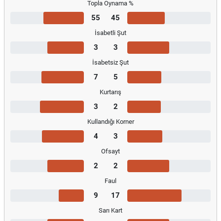
Topla Oynama %
55
45
İsabetli Şut
3
3
İsabetsiz Şut
7
5
Kurtarış
3
2
Kullandığı Korner
4
3
Ofsayt
2
2
Faul
9
17
Sarı Kart