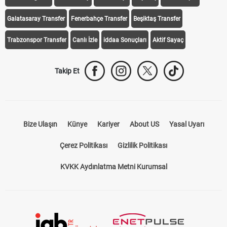
Galatasaray Transfer
Fenerbahçe Transfer
Beşiktaş Transfer
Trabzonspor Transfer
Canlı İzle
iddaa Sonuçları
Aktif Sayaç
Takip Et
Bize Ulaşın
Künye
Kariyer
About US
Yasal Uyarı
Çerez Politikası
Gizlilik Politikası
KVKK Aydınlatma Metni Kurumsal