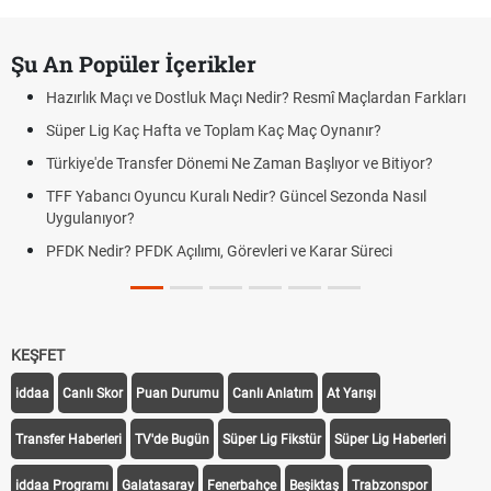
Şu An Popüler İçerikler
Hazırlık Maçı ve Dostluk Maçı Nedir? Resmî Maçlardan Farkları
Süper Lig Kaç Hafta ve Toplam Kaç Maç Oynanır?
Türkiye'de Transfer Dönemi Ne Zaman Başlıyor ve Bitiyor?
TFF Yabancı Oyuncu Kuralı Nedir? Güncel Sezonda Nasıl
Uygulanıyor?
PFDK Nedir? PFDK Açılımı, Görevleri ve Karar Süreci
KEŞFET
iddaa
Canlı Skor
Puan Durumu
Canlı Anlatım
At Yarışı
Transfer Haberleri
TV'de Bugün
Süper Lig Fikstür
Süper Lig Haberleri
iddaa Programı
Galatasaray
Fenerbahçe
Beşiktaş
Trabzonspor