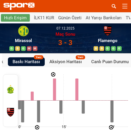
İLK11 KUR
Günün Özeti
At Yarışı Bankoları
TV
Hızlı Erişim
07.12.2025
Maç Sonu
Mirassol
Flamengo
3 - 3
G
B
G
M
M
B
B
G
G
G
Yeni
Yeni
ik
Baskı Haritası
Aksiyon Haritası
Canlı Puan Durumu
0'
15'
30'