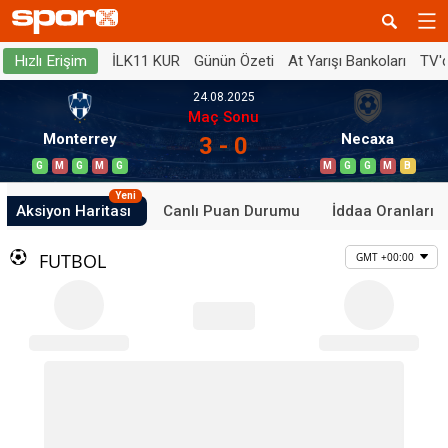
İLK11 KUR
Günün Özeti
At Yarışı Bankoları
TV'
Hızlı Erişim
24.08.2025
Maç Sonu
Monterrey
Necaxa
3 - 0
G
M
G
M
G
M
G
G
M
B
Yeni
Aksiyon Haritası
Canlı Puan Durumu
İddaa Oranları
FUTBOL
GMT +00:00