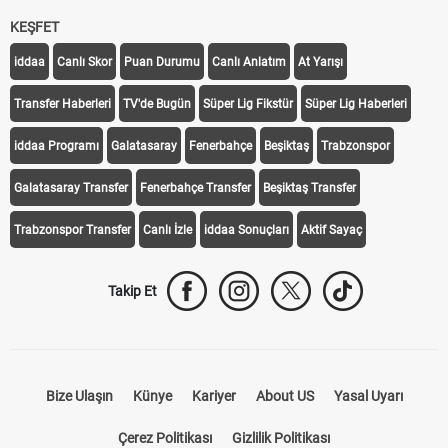
KEŞFET
iddaa
Canlı Skor
Puan Durumu
Canlı Anlatım
At Yarışı
Transfer Haberleri
TV'de Bugün
Süper Lig Fikstür
Süper Lig Haberleri
iddaa Programı
Galatasaray
Fenerbahçe
Beşiktaş
Trabzonspor
Galatasaray Transfer
Fenerbahçe Transfer
Beşiktaş Transfer
Trabzonspor Transfer
Canlı İzle
iddaa Sonuçları
Aktif Sayaç
Takip Et
Bize Ulaşın
Künye
Kariyer
About US
Yasal Uyarı
Çerez Politikası
Gizlilik Politikası