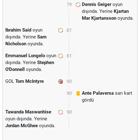
Dennis Geiger
oyun
79'
dışında. Yerine
Kjartan
Mar Kjartansson
oyunda.
Ibrahim Said
oyun
81'
dışında. Yerine
Sam
Nicholson
oyunda.
Emmanuel Longelo
oyun
81'
dışında. Yerine
Stephen
O'Donnell
oyunda.
GOL
Tom McIntyre
90'
Ante Palaversa
sarı kart
90'
gördü
Tawanda Maswanhise
90'
oyun dışında. Yerine
Jordan McGhee
oyunda.