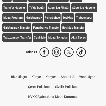
Transfer Haberleri
TV'de Bugün
Süper Lig Fikstür
Süper Lig Haberleri
iddaa Programı
Galatasaray
Fenerbahçe
Beşiktaş
Trabzonspor
Galatasaray Transfer
Fenerbahçe Transfer
Beşiktaş Transfer
Trabzonspor Transfer
Canlı İzle
iddaa Sonuçları
Aktif Sayaç
Takip Et
Bize Ulaşın
Künye
Kariyer
About US
Yasal Uyarı
Çerez Politikası
Gizlilik Politikası
KVKK Aydınlatma Metni Kurumsal