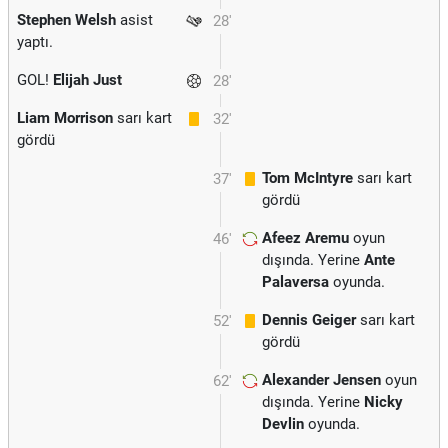
Stephen Welsh
asist
28'
yaptı.
GOL!
Elijah Just
28'
Liam Morrison
sarı kart
32'
gördü
Tom McIntyre
sarı kart
37'
gördü
Afeez Aremu
oyun
46'
dışında. Yerine
Ante
Palaversa
oyunda.
Dennis Geiger
sarı kart
52'
gördü
Alexander Jensen
oyun
62'
dışında. Yerine
Nicky
Devlin
oyunda.