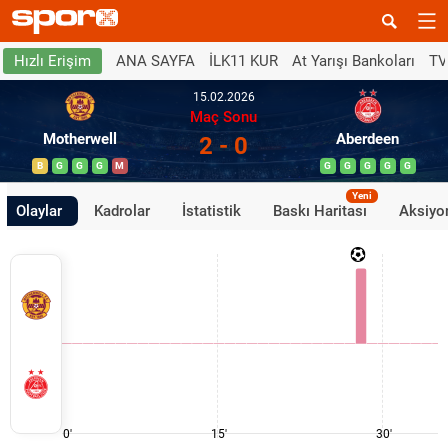
ANA SAYFA
İLK11 KUR
At Yarışı Bankoları
TV
Hızlı Erişim
15.02.2026
Maç Sonu
Motherwell
Aberdeen
2 - 0
B
G
G
G
M
G
G
G
G
G
Yeni
Olaylar
Kadrolar
İstatistik
Baskı Haritası
Aksiyon
0'
15'
30'