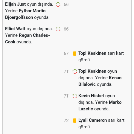
Elijah Just
oyun dışında.
66'
Yerine
Eythor Martin
Bjoergolfsson
oyunda.
Elliot Watt
oyun dışında.
66'
Yerine
Regan Charles-
Cook
oyunda.
Topi Keskinen
sarı kart
67'
gördü
Topi Keskinen
oyun
71'
dışında. Yerine
Kenan
Bilalovic
oyunda.
Kevin Nisbet
oyun
71'
dışında. Yerine
Marko
Lazetic
oyunda.
Lyall Cameron
sarı kart
72'
gördü