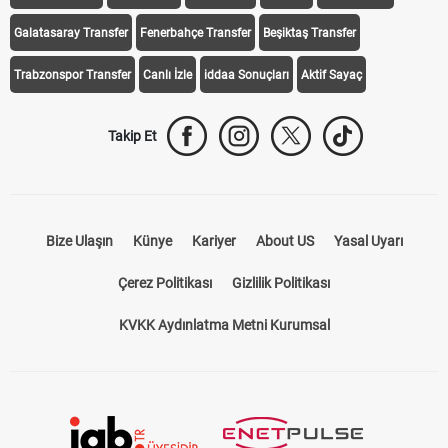
Galatasaray Transfer
Fenerbahçe Transfer
Beşiktaş Transfer
Trabzonspor Transfer
Canlı İzle
iddaa Sonuçları
Aktif Sayaç
Takip Et
Bize Ulaşın
Künye
Kariyer
About US
Yasal Uyarı
Çerez Politikası
Gizlilik Politikası
KVKK Aydınlatma Metni Kurumsal