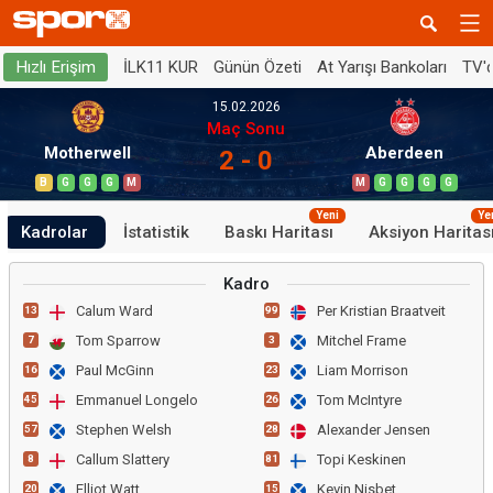
İLK11 KUR
Günün Özeti
At Yarışı Bankoları
TV'
Hızlı Erişim
15.02.2026
Maç Sonu
Motherwell
Aberdeen
2 - 0
B
G
G
G
M
M
G
G
G
G
Yeni
Ye
Kadrolar
İstatistik
Baskı Haritası
Aksiyon Haritas
Kadro
Calum Ward
Per Kristian Braatveit
13
99
Tom Sparrow
Mitchel Frame
7
3
Paul McGinn
Liam Morrison
16
23
Emmanuel Longelo
Tom McIntyre
45
26
Stephen Welsh
Alexander Jensen
57
28
Callum Slattery
Topi Keskinen
8
81
Elliot Watt
Kevin Nisbet
20
15