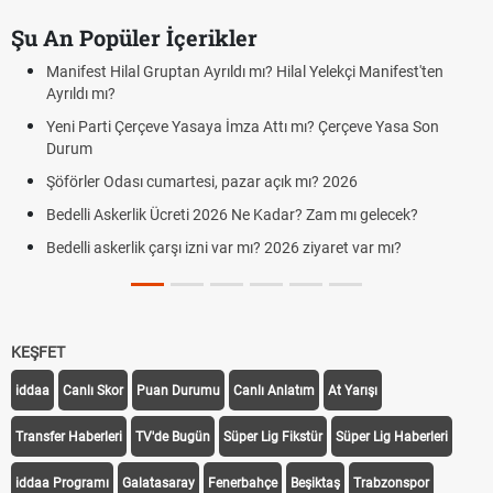
Şu An Popüler İçerikler
Manifest Hilal Gruptan Ayrıldı mı? Hilal Yelekçi Manifest'ten
Ayrıldı mı?
Yeni Parti Çerçeve Yasaya İmza Attı mı? Çerçeve Yasa Son
Durum
Şöförler Odası cumartesi, pazar açık mı? 2026
Bedelli Askerlik Ücreti 2026 Ne Kadar? Zam mı gelecek?
Bedelli askerlik çarşı izni var mı? 2026 ziyaret var mı?
KEŞFET
iddaa
Canlı Skor
Puan Durumu
Canlı Anlatım
At Yarışı
Transfer Haberleri
TV'de Bugün
Süper Lig Fikstür
Süper Lig Haberleri
iddaa Programı
Galatasaray
Fenerbahçe
Beşiktaş
Trabzonspor