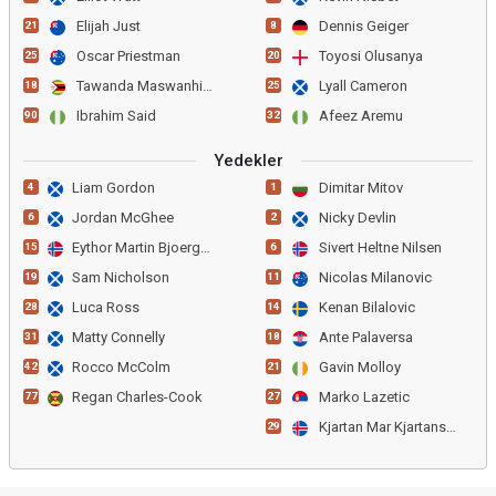
Elijah Just
Dennis Geiger
21
8
Oscar Priestman
Toyosi Olusanya
25
20
Tawanda Maswanhise
Lyall Cameron
18
25
Ibrahim Said
Afeez Aremu
90
32
Yedekler
Liam Gordon
Dimitar Mitov
4
1
Jordan McGhee
Nicky Devlin
6
2
Eythor Martin Bjoergolfss
Sivert Heltne Nilsen
15
6
Sam Nicholson
Nicolas Milanovic
19
11
Luca Ross
Kenan Bilalovic
28
14
Matty Connelly
Ante Palaversa
31
18
Rocco McColm
Gavin Molloy
42
21
Regan Charles-Cook
Marko Lazetic
77
27
Kjartan Mar Kjartansson
29