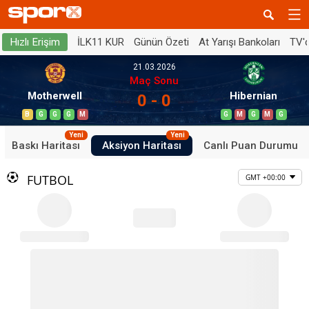
İLK11 KUR
Günün Özeti
At Yarışı Bankoları
TV'
Hızlı Erişim
21.03.2026
Maç Sonu
Motherwell
Hibernian
0 - 0
B
G
G
G
M
G
M
G
M
G
Yeni
Yeni
Baskı Haritası
Aksiyon Haritası
Canlı Puan Durumu
FUTBOL
GMT +00:00