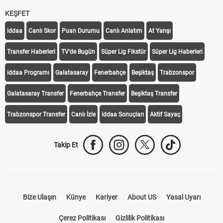
KEŞFET
iddaa
Canlı Skor
Puan Durumu
Canlı Anlatım
At Yarışı
Transfer Haberleri
TV'de Bugün
Süper Lig Fikstür
Süper Lig Haberleri
iddaa Programı
Galatasaray
Fenerbahçe
Beşiktaş
Trabzonspor
Galatasaray Transfer
Fenerbahçe Transfer
Beşiktaş Transfer
Trabzonspor Transfer
Canlı İzle
iddaa Sonuçları
Aktif Sayaç
Takip Et
Bize Ulaşın
Künye
Kariyer
About US
Yasal Uyarı
Çerez Politikası
Gizlilik Politikası