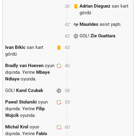
Adrian Dieguez
sarı kart
36'
gördü
Maurides
asist yaptı.
42'
GOL!
Zie Ouattara
42'
Ivan Brkic
sarı kart
43'
gördü
Bradly van Hoeven
oyun
46'
dışında. Yerine
Mbaye
Ndiaye
oyunda.
GOL!
Karol Czubak
58'
Pawel Stolarski
oyun
59'
dışında. Yerine
Filip
Wojcik
oyunda.
Michal Krol
oyun
60'
dışında. Yerine
Fabio