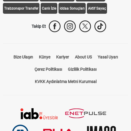
Trabzonspor Transfer
Canlı İzle
iddaa Sonuçları
Aktif Sayaç
Takip Et
Bize Ulaşın
Künye
Kariyer
About US
Yasal Uyarı
Çerez Politikası
Gizlilik Politikası
KVKK Aydınlatma Metni Kurumsal