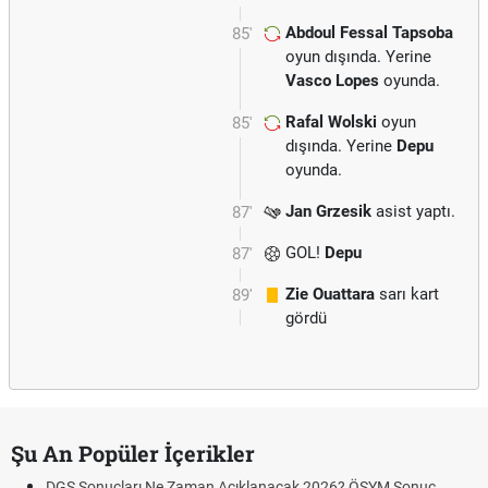
Abdoul Fessal Tapsoba
85'
oyun dışında. Yerine
Vasco Lopes
oyunda.
Rafal Wolski
oyun
85'
dışında. Yerine
Depu
oyunda.
Jan Grzesik
asist yaptı.
87'
GOL!
Depu
87'
Zie Ouattara
sarı kart
89'
gördü
Şu An Popüler İçerikler
DGS Sonuçları Ne Zaman Açıklanacak 2026? ÖSYM Sonuç