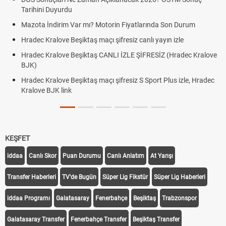
Tarihini Duyurdu
Mazota İndirim Var mı? Motorin Fiyatlarında Son Durum
Hradec Kralove Beşiktaş maçı şifresiz canlı yayın izle
Hradec Kralove Beşiktaş CANLI İZLE ŞİFRESİZ (Hradec Kralove
BJK)
Hradec Kralove Beşiktaş maçı şifresiz S Sport Plus izle, Hradec
Kralove BJK link
KEŞFET
iddaa
Canlı Skor
Puan Durumu
Canlı Anlatım
At Yarışı
Transfer Haberleri
TV'de Bugün
Süper Lig Fikstür
Süper Lig Haberleri
iddaa Programı
Galatasaray
Fenerbahçe
Beşiktaş
Trabzonspor
Galatasaray Transfer
Fenerbahçe Transfer
Beşiktaş Transfer