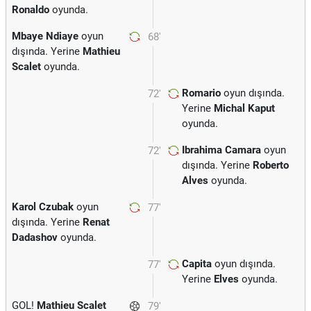
Ronaldo
oyunda.
Mbaye Ndiaye
oyun
68'
dışında. Yerine
Mathieu
Scalet
oyunda.
Romario
oyun dışında.
72'
Yerine
Michal Kaput
oyunda.
Ibrahima Camara
oyun
72'
dışında. Yerine
Roberto
Alves
oyunda.
Karol Czubak
oyun
77'
dışında. Yerine
Renat
Dadashov
oyunda.
Capita
oyun dışında.
77'
Yerine
Elves
oyunda.
GOL!
Mathieu Scalet
79'