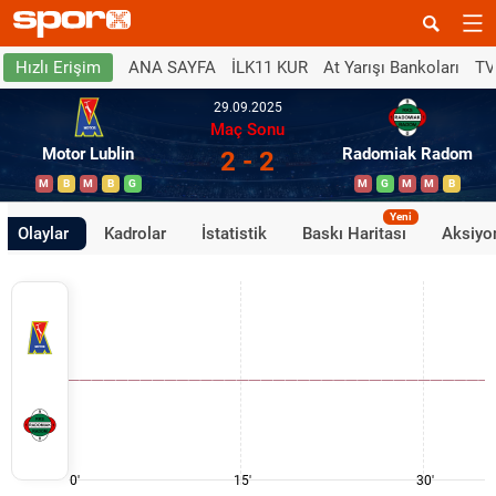
ANA SAYFA
İLK11 KUR
At Yarışı Bankoları
TV
Hızlı Erişim
29.09.2025
Maç Sonu
Motor Lublin
Radomiak Radom
2 - 2
M
B
M
B
G
M
G
M
M
B
Yeni
Olaylar
Kadrolar
İstatistik
Baskı Haritası
Aksiyon
0'
15'
30'