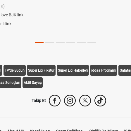
JK)
alove BJK link
ı linki
i
TV'de Bugün
Süper Lig Fikstür
Süper Lig Haberleri
iddaa Programı
Galata
daa Sonuçları
Aktif Sayaç
Takip Et