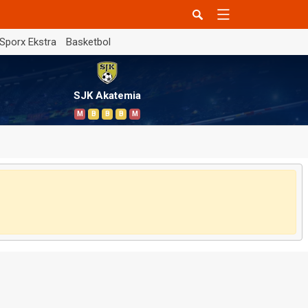
Sporx Ekstra
Basketbol
SJK Akatemia
M
B
B
B
M