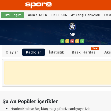
ANA SAYFA
İLK11 KUR
At Yarışı Bankoları
TV'
Hızlı Erişim
MP
G
B
M
B
G
Yeni
Olaylar
Kadrolar
İstatistik
Baskı Haritası
Aks
Şu An Popüler İçerikler
Hradec Kralove Beşiktaş maçı şifresiz canlı yayın izle