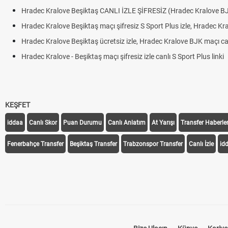
Hradec Kralove Beşiktaş CANLI İZLE ŞİFRESİZ (Hradec Kralove B
Hradec Kralove Beşiktaş maçı şifresiz S Sport Plus izle, Hradec Kr
Hradec Kralove Beşiktaş ücretsiz izle, Hradec Kralove BJK maçı canl
Hradec Kralove - Beşiktaş maçı şifresiz izle canlı S Sport Plus linki
KEŞFET
iddaa
Canlı Skor
Puan Durumu
Canlı Anlatım
At Yarışı
Transfer Haberler
Fenerbahçe Transfer
Beşiktaş Transfer
Trabzonspor Transfer
Canlı İzle
id