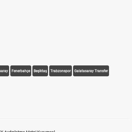
saray
Fenerbahçe
Beşiktaş
Trabzonspor
Galatasaray Transfer