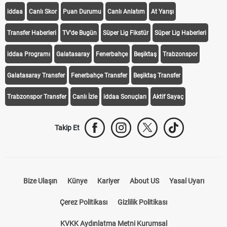
iddaa
Canlı Skor
Puan Durumu
Canlı Anlatım
At Yarışı
Transfer Haberleri
TV'de Bugün
Süper Lig Fikstür
Süper Lig Haberleri
iddaa Programı
Galatasaray
Fenerbahçe
Beşiktaş
Trabzonspor
Galatasaray Transfer
Fenerbahçe Transfer
Beşiktaş Transfer
Trabzonspor Transfer
Canlı İzle
iddaa Sonuçları
Aktif Sayaç
Takip Et
Bize Ulaşın
Künye
Kariyer
About US
Yasal Uyarı
Çerez Politikası
Gizlilik Politikası
KVKK Aydınlatma Metni Kurumsal