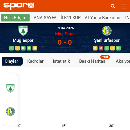
ANA SAYFA
İLK11 KUR
At Yarışı Bankoları
TV
Hızlı Erişim
19.04.2026
Maç Sonu
Muğlaspor
Şanlıurfaspor
0 - 0
G
B
G
G
B
B
M
G
B
G
Yeni
Olaylar
Kadrolar
İstatistik
Baskı Haritası
Aksiyon
0'
15'
30'