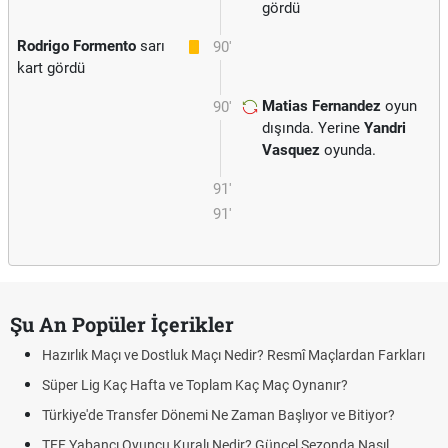
gördü
Rodrigo Formento
sarı
90'
kart gördü
Matias Fernandez
oyun
90'
dışında. Yerine
Yandri
Vasquez
oyunda.
91'
91'
Şu An Popüler İçerikler
Hazırlık Maçı ve Dostluk Maçı Nedir? Resmî Maçlardan Farkları
Süper Lig Kaç Hafta ve Toplam Kaç Maç Oynanır?
Türkiye'de Transfer Dönemi Ne Zaman Başlıyor ve Bitiyor?
TFF Yabancı Oyuncu Kuralı Nedir? Güncel Sezonda Nasıl