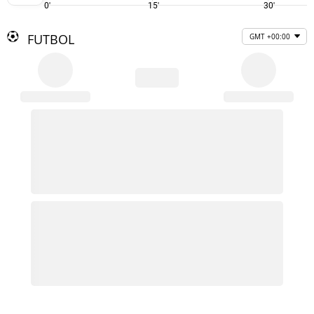
0'
15'
30'
FUTBOL
GMT +00:00