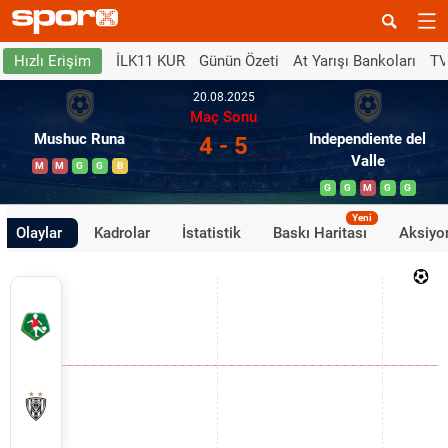
İLK11 KUR
Günün Özeti
At Yarışı Bankoları
TV
Hızlı Erişim
20.08.2025
Maç Sonu
Mushuc Runa
Independiente del
4 - 5
Valle
M
M
G
G
B
G
G
M
G
G
Yeni
Olaylar
Kadrolar
İstatistik
Baskı Haritası
Aksiyon