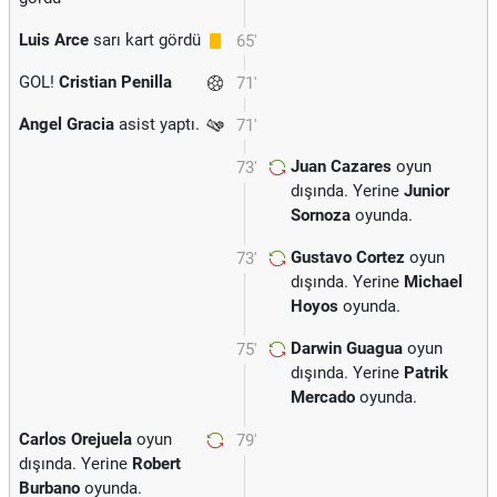
Luis Arce
sarı kart gördü
65'
GOL!
Cristian Penilla
71'
Angel Gracia
asist yaptı.
71'
Juan Cazares
oyun
73'
dışında. Yerine
Junior
Sornoza
oyunda.
Gustavo Cortez
oyun
73'
dışında. Yerine
Michael
Hoyos
oyunda.
Darwin Guagua
oyun
75'
dışında. Yerine
Patrik
Mercado
oyunda.
Carlos Orejuela
oyun
79'
dışında. Yerine
Robert
Burbano
oyunda.