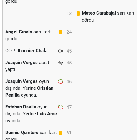
gördü
Mateo Carabajal
sarı kart
12'
gördü
Angel Gracia
sarı kart
24'
gördü
GOL!
Jhonnier Chala
45'
Joaquin Verges
asist
45'
yaptı.
Joaquin Verges
oyun
46'
dışında. Yerine
Cristian
Penilla
oyunda.
Esteban Davila
oyun
47'
dışında. Yerine
Luis Arce
oyunda.
Dennis Quintero
sarı kart
61'
gördü