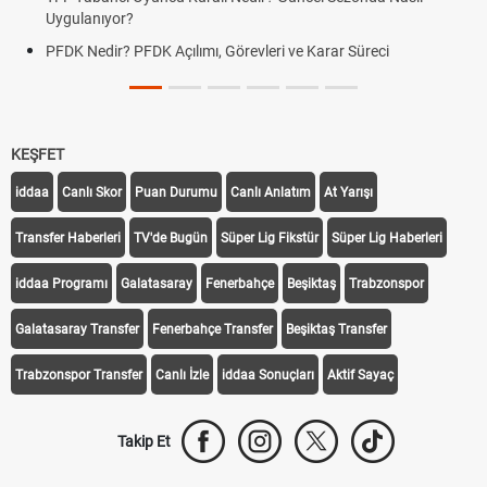
Uygulanıyor?
PFDK Nedir? PFDK Açılımı, Görevleri ve Karar Süreci
KEŞFET
iddaa
Canlı Skor
Puan Durumu
Canlı Anlatım
At Yarışı
Transfer Haberleri
TV'de Bugün
Süper Lig Fikstür
Süper Lig Haberleri
iddaa Programı
Galatasaray
Fenerbahçe
Beşiktaş
Trabzonspor
Galatasaray Transfer
Fenerbahçe Transfer
Beşiktaş Transfer
Trabzonspor Transfer
Canlı İzle
iddaa Sonuçları
Aktif Sayaç
Takip Et