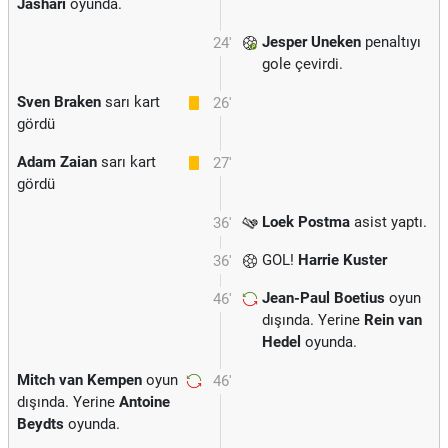
Jashari
oyunda.
Jesper Uneken
penaltıyı
24'
gole çevirdi.
Sven Braken
sarı kart
26'
gördü
Adam Zaian
sarı kart
27'
gördü
Loek Postma
asist yaptı.
36'
GOL!
Harrie Kuster
36'
Jean-Paul Boetius
oyun
46'
dışında. Yerine
Rein van
Hedel
oyunda.
Mitch van Kempen
oyun
46'
dışında. Yerine
Antoine
Beydts
oyunda.