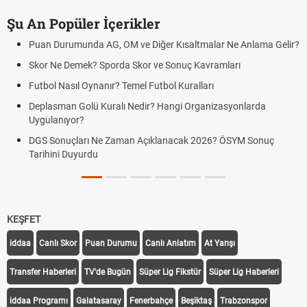
Şu An Popüler İçerikler
Puan Durumunda AG, OM ve Diğer Kısaltmalar Ne Anlama Gelir?
Skor Ne Demek? Sporda Skor ve Sonuç Kavramları
Futbol Nasıl Oynanır? Temel Futbol Kuralları
Deplasman Golü Kuralı Nedir? Hangi Organizasyonlarda
Uygulanıyor?
DGS Sonuçları Ne Zaman Açıklanacak 2026? ÖSYM Sonuç
Tarihini Duyurdu
KEŞFET
iddaa
Canlı Skor
Puan Durumu
Canlı Anlatım
At Yarışı
Transfer Haberleri
TV'de Bugün
Süper Lig Fikstür
Süper Lig Haberleri
iddaa Programı
Galatasaray
Fenerbahçe
Beşiktaş
Trabzonspor