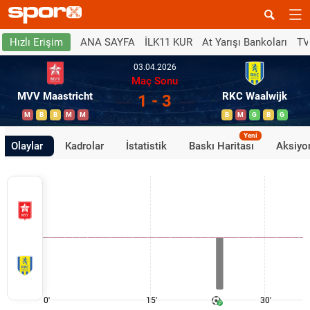
ANA SAYFA
İLK11 KUR
At Yarışı Bankoları
TV
Hızlı Erişim
03.04.2026
Maç Sonu
MVV Maastricht
RKC Waalwijk
1 - 3
M
B
B
M
M
B
M
G
B
G
Yeni
Olaylar
Kadrolar
İstatistik
Baskı Haritası
Aksiyon
0'
15'
30'