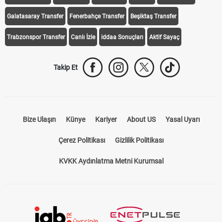
Galatasaray Transfer
Fenerbahçe Transfer
Beşiktaş Transfer
Trabzonspor Transfer
Canlı İzle
iddaa Sonuçları
Aktif Sayaç
Takip Et
Bize Ulaşın
Künye
Kariyer
About US
Yasal Uyarı
Çerez Politikası
Gizlilik Politikası
KVKK Aydınlatma Metni Kurumsal