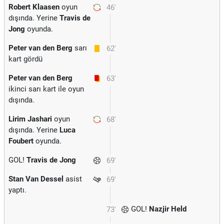
Robert Klaasen
oyun
46'
dışında. Yerine
Travis de
Jong
oyunda.
Peter van den Berg
sarı
62'
kart gördü
Peter van den Berg
63'
ikinci sarı kart ile oyun
dışında.
Lirim Jashari
oyun
68'
dışında. Yerine
Luca
Foubert
oyunda.
GOL!
Travis de Jong
69'
Stan Van Dessel
asist
69'
yaptı.
GOL!
Nazjir Held
73'