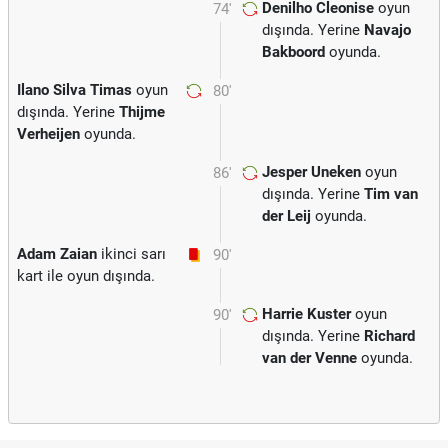
Denilho Cleonise
oyun
74'
dışında. Yerine
Navajo
Bakboord
oyunda.
Ilano Silva Timas
oyun
80'
dışında. Yerine
Thijme
Verheijen
oyunda.
Jesper Uneken
oyun
86'
dışında. Yerine
Tim van
der Leij
oyunda.
Adam Zaian
ikinci sarı
90'
kart ile oyun dışında.
Harrie Kuster
oyun
90'
dışında. Yerine
Richard
van der Venne
oyunda.