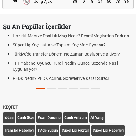
-
Jong Ajax
38
9
8
21
50
73
35
20
Şu An Popüler İçerikler
Hazırlık Maçı ve Dostluk Maçı Nedir? Resmî Maçlardan Farkları
Süper Lig Kaç Hafta ve Toplam Kaç Maç Oynanır?
Türkiye'de Transfer Dönemi Ne Zaman Başlıyor ve Bitiyor?
TFF Yabancı Oyuncu Kuralı Nedir? Güncel Sezonda Nasıl
Uygulanıyor?
PFDK Nedir? PFDK Açılımı, Görevleri ve Karar Süreci
KEŞFET
iddaa
Canlı Skor
Puan Durumu
Canlı Anlatım
At Yarışı
Transfer Haberleri
TV'de Bugün
Süper Lig Fikstür
Süper Lig Haberleri