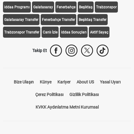
iddaa Programı
Galatasaray
Fenerbahçe
Beşiktaş
Trabzonspor
Galatasaray Transfer
Fenerbahçe Transfer
Beşiktaş Transfer
Trabzonspor Transfer
Canlı İzle
iddaa Sonuçları
Aktif Sayaç
Takip Et
Bize Ulaşın
Künye
Kariyer
About US
Yasal Uyarı
Çerez Politikası
Gizlilik Politikası
KVKK Aydınlatma Metni Kurumsal