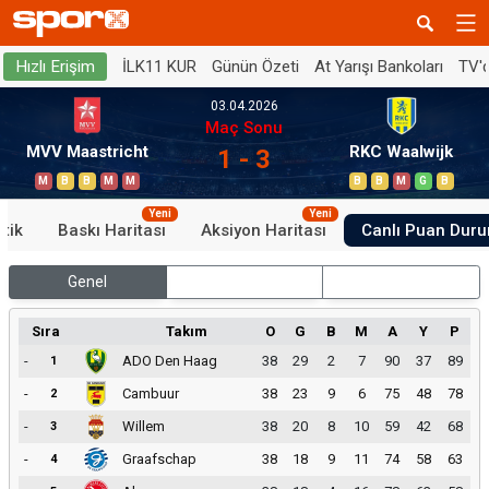
İLK11 KUR
Günün Özeti
At Yarışı Bankoları
TV'
Hızlı Erişim
03.04.2026
Maç Sonu
MVV Maastricht
RKC Waalwijk
1 - 3
M
B
B
M
M
B
B
M
G
B
Yeni
Yeni
stik
Baskı Haritası
Aksiyon Haritası
Canlı Puan Dur
Genel
İç Saha
Dış Saha
Sıra
Takım
O
G
B
M
A
Y
P
-
ADO Den Haag
38
29
2
7
90
37
89
1
-
Cambuur
38
23
9
6
75
48
78
2
-
Willem
38
20
8
10
59
42
68
3
-
Graafschap
38
18
9
11
74
58
63
4