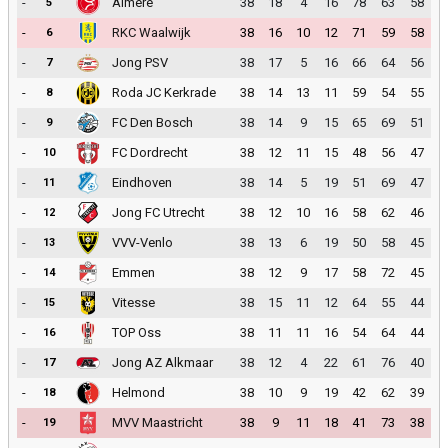
-
Almere
38
18
4
16
78
63
58
5
-
RKC Waalwijk
38
16
10
12
71
59
58
6
-
Jong PSV
38
17
5
16
66
64
56
7
-
Roda JC Kerkrade
38
14
13
11
59
54
55
8
-
FC Den Bosch
38
14
9
15
65
69
51
9
-
FC Dordrecht
38
12
11
15
48
56
47
10
-
Eindhoven
38
14
5
19
51
69
47
11
-
Jong FC Utrecht
38
12
10
16
58
62
46
12
-
VVV-Venlo
38
13
6
19
50
58
45
13
-
Emmen
38
12
9
17
58
72
45
14
-
Vitesse
38
15
11
12
64
55
44
15
-
TOP Oss
38
11
11
16
54
64
44
16
-
Jong AZ Alkmaar
38
12
4
22
61
76
40
17
-
Helmond
38
10
9
19
42
62
39
18
-
MVV Maastricht
38
9
11
18
41
73
38
19