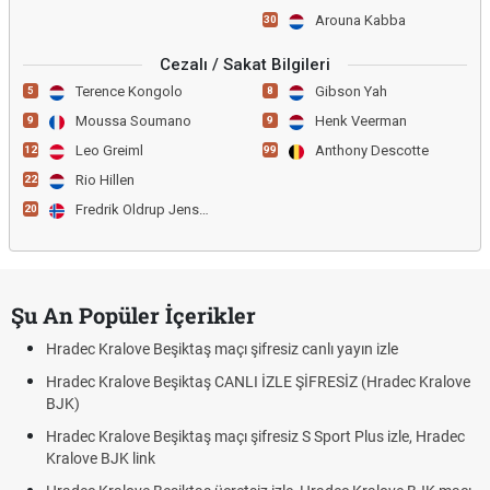
Arouna Kabba
30
Cezalı / Sakat Bilgileri
Terence Kongolo
Gibson Yah
5
8
Moussa Soumano
Henk Veerman
9
9
Leo Greiml
Anthony Descotte
12
99
Rio Hillen
22
Fredrik Oldrup Jensen
20
Şu An Popüler İçerikler
Hradec Kralove Beşiktaş maçı şifresiz canlı yayın izle
Hradec Kralove Beşiktaş CANLI İZLE ŞİFRESİZ (Hradec Kralove
BJK)
Hradec Kralove Beşiktaş maçı şifresiz S Sport Plus izle, Hradec
Kralove BJK link