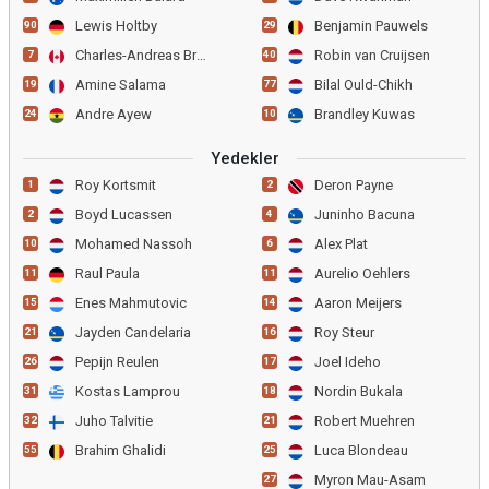
Lewis Holtby
Benjamin Pauwels
90
29
Charles-Andreas Brym
Robin van Cruijsen
7
40
Amine Salama
Bilal Ould-Chikh
19
77
Andre Ayew
Brandley Kuwas
24
10
Yedekler
Roy Kortsmit
Deron Payne
1
2
Boyd Lucassen
Juninho Bacuna
2
4
Mohamed Nassoh
Alex Plat
10
6
Raul Paula
Aurelio Oehlers
11
11
Enes Mahmutovic
Aaron Meijers
15
14
Jayden Candelaria
Roy Steur
21
16
Pepijn Reulen
Joel Ideho
26
17
Kostas Lamprou
Nordin Bukala
31
18
Juho Talvitie
Robert Muehren
32
21
Brahim Ghalidi
Luca Blondeau
55
25
Myron Mau-Asam
27