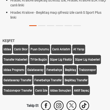
Hradec Kralove Beşiktaş ücretsiz izle, Hradec Kralove BJK maçı
canlı linki
Hradec Kralove - Beşiktaş maçı şifresiz izle canlı S Sport Plus
linki
KEŞFET
iddaa
Canlı Skor
Puan Durumu
Canlı Anlatım
At Yarışı
Transfer Haberleri
TV'de Bugün
Süper Lig Fikstür
Süper Lig Haberleri
iddaa Programı
Galatasaray
Fenerbahçe
Beşiktaş
Trabzonspor
Galatasaray Transfer
Fenerbahçe Transfer
Beşiktaş Transfer
Trabzonspor Transfer
Canlı İzle
iddaa Sonuçları
Aktif Sayaç
Takip Et