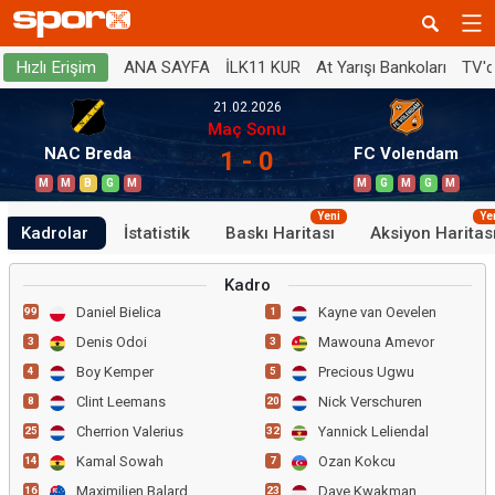
ANA SAYFA
İLK11 KUR
At Yarışı Bankoları
TV'
Hızlı Erişim
21.02.2026
Maç Sonu
NAC Breda
FC Volendam
1 - 0
M
M
B
G
M
M
G
M
G
M
Yeni
Ye
Kadrolar
İstatistik
Baskı Haritası
Aksiyon Haritas
Kadro
Daniel Bielica
Kayne van Oevelen
99
1
Denis Odoi
Mawouna Amevor
3
3
Boy Kemper
Precious Ugwu
4
5
Clint Leemans
Nick Verschuren
8
20
Cherrion Valerius
Yannick Leliendal
25
32
Kamal Sowah
Ozan Kokcu
14
7
Maximilien Balard
Dave Kwakman
16
23