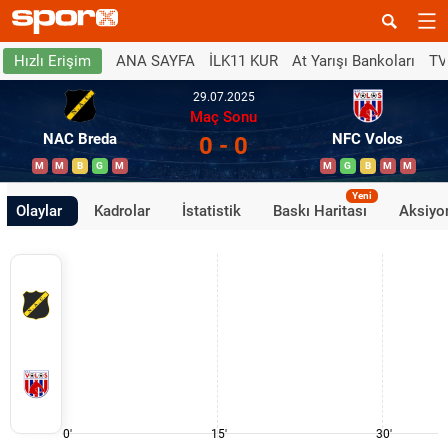
ANA SAYFA
İLK11 KUR
At Yarışı Bankoları
TV
Hızlı Erişim
29.07.2025
Maç Sonu
NAC Breda
NFC Volos
0 - 0
M
M
B
G
M
M
G
B
M
M
Yeni
Olaylar
Kadrolar
İstatistik
Baskı Haritası
Aksiyon
0'
15'
30'