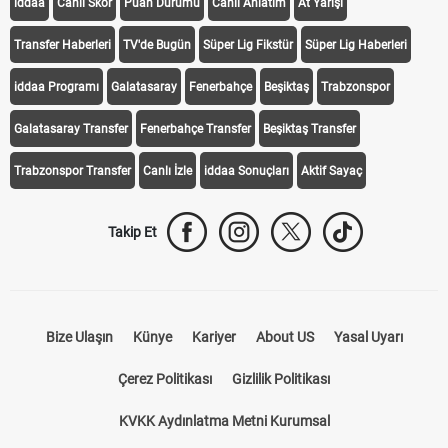
iddaa
Canlı Skor
Puan Durumu
Canlı Anlatım
At Yarışı
Transfer Haberleri
TV'de Bugün
Süper Lig Fikstür
Süper Lig Haberleri
iddaa Programı
Galatasaray
Fenerbahçe
Beşiktaş
Trabzonspor
Galatasaray Transfer
Fenerbahçe Transfer
Beşiktaş Transfer
Trabzonspor Transfer
Canlı İzle
iddaa Sonuçları
Aktif Sayaç
Takip Et
Bize Ulaşın
Künye
Kariyer
About US
Yasal Uyarı
Çerez Politikası
Gizlilik Politikası
KVKK Aydınlatma Metni Kurumsal