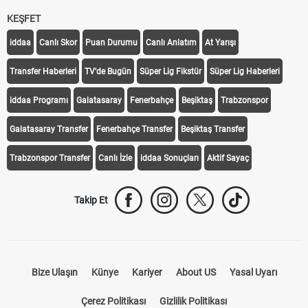
KEŞFET
iddaa
Canlı Skor
Puan Durumu
Canlı Anlatım
At Yarışı
Transfer Haberleri
TV'de Bugün
Süper Lig Fikstür
Süper Lig Haberleri
iddaa Programı
Galatasaray
Fenerbahçe
Beşiktaş
Trabzonspor
Galatasaray Transfer
Fenerbahçe Transfer
Beşiktaş Transfer
Trabzonspor Transfer
Canlı İzle
iddaa Sonuçları
Aktif Sayaç
Takip Et
Bize Ulaşın
Künye
Kariyer
About US
Yasal Uyarı
Çerez Politikası
Gizlilik Politikası