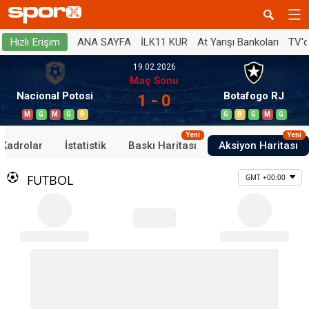
ANA SAYFA
İLK11 KUR
At Yarışı Bankoları
TV'
Hızlı Erişim
19.02.2026
Maç Sonu
Nacional Potosi
Botafogo RJ
1 - 0
M
G
M
G
B
G
B
G
M
G
Yeni
Yeni
Kadrolar
İstatistik
Baskı Haritası
Aksiyon Haritası
FUTBOL
GMT +00:00