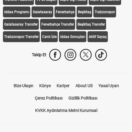
iddaa Programı
Galatasaray
Fenerbahçe
Beşiktaş
Trabzonspor
Galatasaray Transfer
Fenerbahçe Transfer
Beşiktaş Transfer
Trabzonspor Transfer
Canlı İzle
iddaa Sonuçları
Aktif Sayaç
Takip Et
Bize Ulaşın
Künye
Kariyer
About US
Yasal Uyarı
Çerez Politikası
Gizlilik Politikası
KVKK Aydınlatma Metni Kurumsal