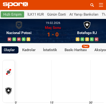
İLK11 KUR
Günün Özeti
At Yarışı Bankoları
TV
Hızlı Erişim
19.02.2026
Maç Sonu
Nacional Potosi
Botafogo RJ
1 - 0
M
G
M
G
B
B
G
B
G
M
Yeni
Olaylar
Kadrolar
İstatistik
Baskı Haritası
Aksiyon
0'
15'
30'