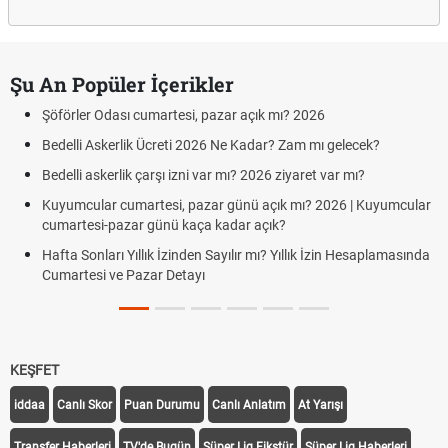
Şu An Popüler İçerikler
Şöförler Odası cumartesi, pazar açık mı? 2026
Bedelli Askerlik Ücreti 2026 Ne Kadar? Zam mı gelecek?
Bedelli askerlik çarşı izni var mı? 2026 ziyaret var mı?
Kuyumcular cumartesi, pazar günü açık mı? 2026 | Kuyumcular
cumartesi-pazar günü kaça kadar açık?
Hafta Sonları Yıllık İzinden Sayılır mı? Yıllık İzin Hesaplamasında
Cumartesi ve Pazar Detayı
KEŞFET
iddaa
Canlı Skor
Puan Durumu
Canlı Anlatım
At Yarışı
Transfer Haberleri
TV'de Bugün
Süper Lig Fikstür
Süper Lig Haberleri