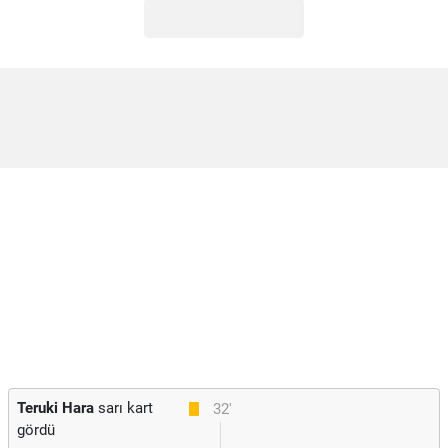
Teruki Hara
sarı kart
32'
gördü