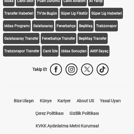
iddaa
Canlı Skor
Puan Durumu
Canlı Anlatım
At Yarışı
Transfer Haberleri
TV'de Bugün
Süper Lig Fikstür
Süper Lig Haberleri
iddaa Programı
Galatasaray
Fenerbahçe
Beşiktaş
Trabzonspor
Galatasaray Transfer
Fenerbahçe Transfer
Beşiktaş Transfer
Trabzonspor Transfer
Canlı İzle
iddaa Sonuçları
Aktif Sayaç
Takip Et
Bize Ulaşın
Künye
Kariyer
About US
Yasal Uyarı
Çerez Politikası
Gizlilik Politikası
KVKK Aydınlatma Metni Kurumsal