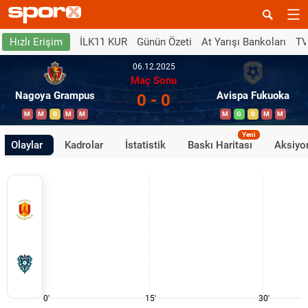
İLK11 KUR
Günün Özeti
At Yarışı Bankoları
TV
Hızlı Erişim
06.12.2025
Maç Sonu
Nagoya Grampus
Avispa Fukuoka
0 - 0
M
M
B
M
M
M
G
B
M
M
Yeni
Olaylar
Kadrolar
İstatistik
Baskı Haritası
Aksiyon
0'
15'
30'