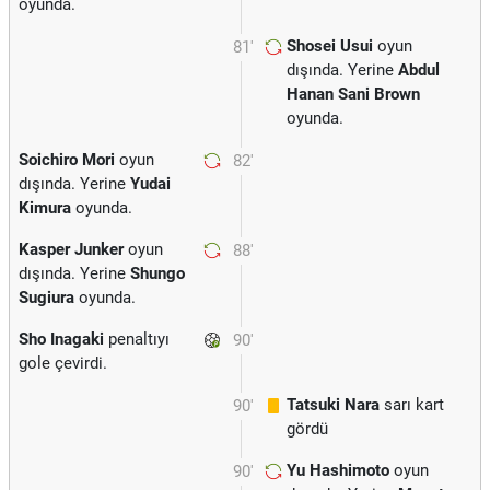
oyunda.
Shosei Usui
oyun
81'
dışında. Yerine
Abdul
Hanan Sani Brown
oyunda.
Soichiro Mori
oyun
82'
dışında. Yerine
Yudai
Kimura
oyunda.
Kasper Junker
oyun
88'
dışında. Yerine
Shungo
Sugiura
oyunda.
Sho Inagaki
penaltıyı
90'
gole çevirdi.
Tatsuki Nara
sarı kart
90'
gördü
Yu Hashimoto
oyun
90'