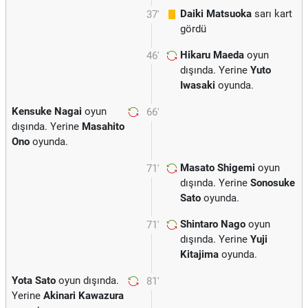
Daiki Matsuoka
sarı kart
37'
gördü
Hikaru Maeda
oyun
46'
dışında. Yerine
Yuto
Iwasaki
oyunda.
Kensuke Nagai
oyun
66'
dışında. Yerine
Masahito
Ono
oyunda.
Masato Shigemi
oyun
71'
dışında. Yerine
Sonosuke
Sato
oyunda.
Shintaro Nago
oyun
71'
dışında. Yerine
Yuji
Kitajima
oyunda.
Yota Sato
oyun dışında.
81'
Yerine
Akinari Kawazura