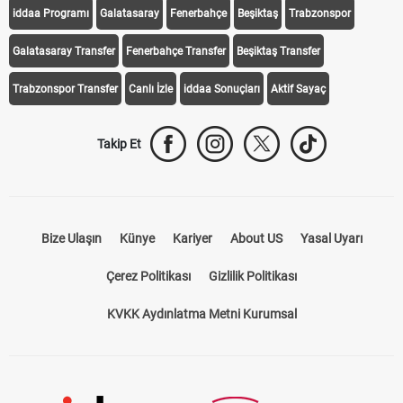
iddaa Programı
Galatasaray
Fenerbahçe
Beşiktaş
Trabzonspor
Galatasaray Transfer
Fenerbahçe Transfer
Beşiktaş Transfer
Trabzonspor Transfer
Canlı İzle
iddaa Sonuçları
Aktif Sayaç
Takip Et
Bize Ulaşın
Künye
Kariyer
About US
Yasal Uyarı
Çerez Politikası
Gizlilik Politikası
KVKK Aydınlatma Metni Kurumsal