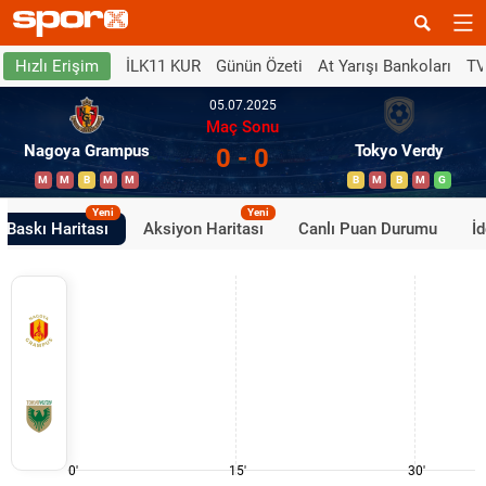
İLK11 KUR
Günün Özeti
At Yarışı Bankoları
TV
Hızlı Erişim
05.07.2025
Maç Sonu
Nagoya Grampus
Tokyo Verdy
0 - 0
M
M
B
M
M
B
M
B
M
G
Yeni
Yeni
Baskı Haritası
Aksiyon Haritası
Canlı Puan Durumu
İ
0'
15'
30'