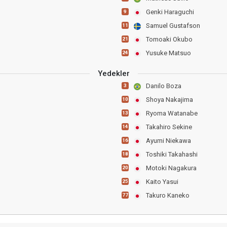
Genki Haraguchi
9
Samuel Gustafson
11
Tomoaki Okubo
21
Yusuke Matsuo
24
Yedekler
Danilo Boza
3
Shoya Nakajima
10
Ryoma Watanabe
13
Takahiro Sekine
14
Ayumi Niekawa
16
Toshiki Takahashi
18
Motoki Nagakura
20
Kaito Yasui
25
Takuro Kaneko
77