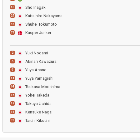
Sho Inagaki
15
Katsuhiro Nakayama
27
Shuhei Tokumoto
55
Kasper Junker
77
Yuki Nogami
2
Akinari Kawazura
6
Yuya Asano
9
Yuya Yamagishi
11
Tsukasa Morishima
14
Yohei Takeda
16
Takuya Uchida
17
Kensuke Nagai
18
Taichi Kikuchi
33