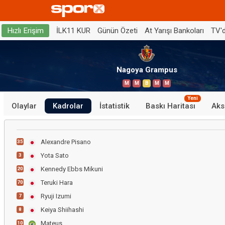
İLK11 KUR
Günün Özeti
At Yarışı Bankoları
TV'
Hızlı Erişim
Nagoya Grampus
M
M
B
M
M
Yeni
Olaylar
Kadrolar
İstatistik
Baskı Haritası
Aks
Alexandre Pisano
35
Yota Sato
3
Kennedy Ebbs Mikuni
20
Teruki Hara
70
Ryuji Izumi
7
Keiya Shiihashi
8
Mateus
10