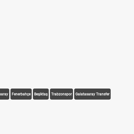
saray
Fenerbahçe
Beşiktaş
Trabzonspor
Galatasaray Transfer