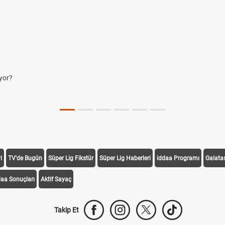
yor?
i
TV'de Bugün
Süper Lig Fikstür
Süper Lig Haberleri
iddaa Programı
Galata
daa Sonuçları
Aktif Sayaç
Takip Et