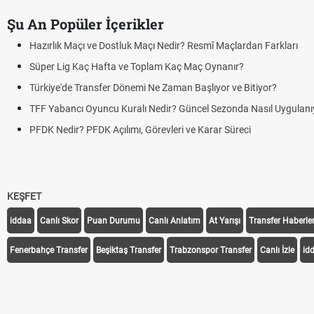
Şu An Popüler İçerikler
Hazırlık Maçı ve Dostluk Maçı Nedir? Resmî Maçlardan Farkları
Süper Lig Kaç Hafta ve Toplam Kaç Maç Oynanır?
Türkiye'de Transfer Dönemi Ne Zaman Başlıyor ve Bitiyor?
TFF Yabancı Oyuncu Kuralı Nedir? Güncel Sezonda Nasıl Uygulanı
PFDK Nedir? PFDK Açılımı, Görevleri ve Karar Süreci
KEŞFET
iddaa
Canlı Skor
Puan Durumu
Canlı Anlatım
At Yarışı
Transfer Haberler
Fenerbahçe Transfer
Beşiktaş Transfer
Trabzonspor Transfer
Canlı İzle
id