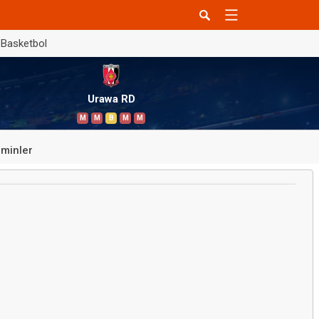
Basketbol
Urawa RD
M
M
B
M
M
minler