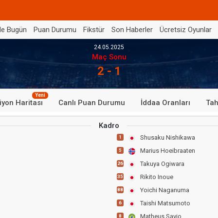
de Bugün
Puan Durumu
Fikstür
Son Haberler
Ücretsiz Oyunlar
24.05.2025
Maç Sonu
2 - 1
Yeni
iyon Haritası
Canlı Puan Durumu
İddaa Oranları
Tah
Kadro
Shusaku Nishikawa
1
Marius Hoeibraaten
5
Takuya Ogiwara
26
Rikito Inoue
35
Yoichi Naganuma
88
Taishi Matsumoto
6
Matheus Savio
8