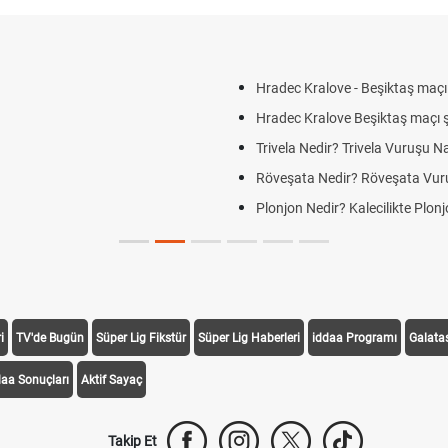
JK link
i
TV'de Bugün
Süper Lig Fikstür
Süper Lig Haberleri
iddaa Programı
Galata
daa Sonuçları
Aktif Sayaç
Takip Et