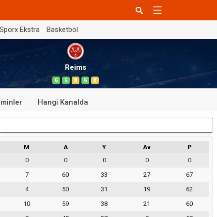
Sporx Ekstra
Basketbol
Reims
G
G
B
G
B
minler
Hangi Kanalda
Dış Saha
M
A
Y
Av
P
0
0
0
0
0
7
60
33
27
67
4
50
31
19
62
10
59
38
21
60