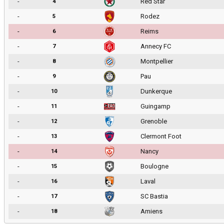
-
Red Star
4
-
Rodez
5
-
Reims
6
-
Annecy FC
7
-
Montpellier
8
-
Pau
9
-
Dunkerque
10
-
Guingamp
11
-
Grenoble
12
-
Clermont Foot
13
-
Nancy
14
-
Boulogne
15
-
Laval
16
-
SC Bastia
17
-
Amiens
18