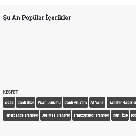
Şu An Popüler İçerikler
Hradec Kralove - Beşiktaş maçı şifresiz izle canlı tv100 linki
Hradec Kralove Beşiktaş maçı şifresiz tv100 izle, Hradec Kralove B
Trivela Nedir? Trivela Vuruşu Nasıl Yapılır?
Röveşata Nedir? Röveşata Vuruşu Nasıl Yapılır?
Plonjon Nedir? Kalecilikte Plonjon Hareketi Nasıl Yapılır?
KEŞFET
iddaa
Canlı Skor
Puan Durumu
Canlı Anlatım
At Yarışı
Transfer Haberler
Fenerbahçe Transfer
Beşiktaş Transfer
Trabzonspor Transfer
Canlı İzle
id