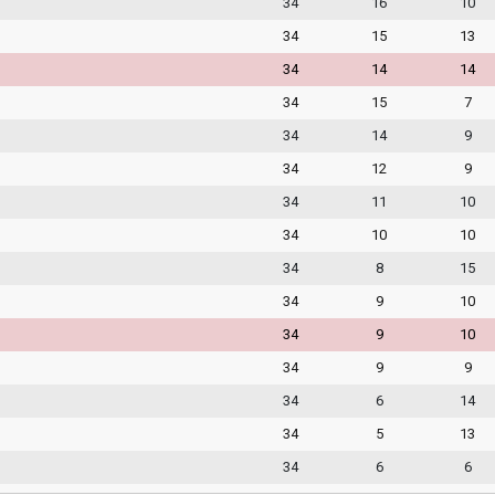
34
16
10
34
15
13
34
14
14
34
15
7
34
14
9
34
12
9
34
11
10
34
10
10
34
8
15
34
9
10
34
9
10
34
9
9
34
6
14
34
5
13
34
6
6