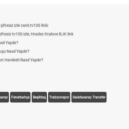
saray
Fenerbahçe
Beşiktaş
Trabzonspor
Galatasaray Transfer