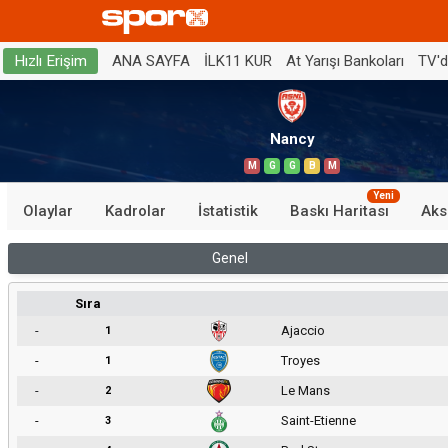
ANA SAYFA
İLK11 KUR
At Yarışı Bankoları
TV'
Hızlı Erişim
Nancy
M
G
G
B
M
Yeni
Olaylar
Kadrolar
İstatistik
Baskı Haritası
Aks
Genel
Sıra
-
Ajaccio
1
-
Troyes
1
-
Le Mans
2
-
Saint-Etienne
3