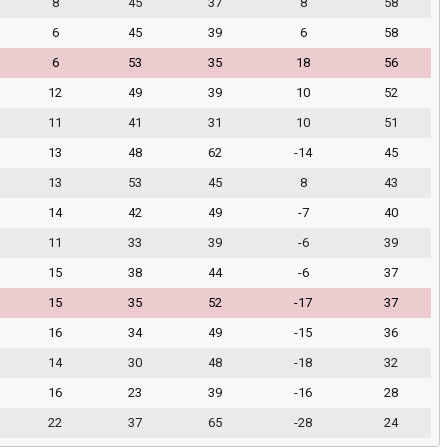
8
45
37
8
58
6
45
39
6
58
6
53
35
18
56
12
49
39
10
52
11
41
31
10
51
13
48
62
-14
45
13
53
45
8
43
14
42
49
-7
40
11
33
39
-6
39
15
38
44
-6
37
15
35
52
-17
37
16
34
49
-15
36
14
30
48
-18
32
16
23
39
-16
28
22
37
65
-28
24