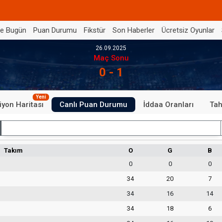
de Bugün
Puan Durumu
Fikstür
Son Haberler
Ücretsiz Oyunlar
26.09.2025
Maç Sonu
0 - 1
Yeni
iyon Haritası
Canlı Puan Durumu
İddaa Oranları
Tah
İç Saha
Takım
O
G
B
0
0
0
34
20
7
34
16
14
34
18
6