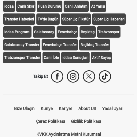
iddaa
Canlı Skor
Puan Durumu
Canlı Anlatım
At Yarışı
Transfer Haberleri
TV'de Bugün
Süper Lig Fikstür
Süper Lig Haberleri
iddaa Programı
Galatasaray
Fenerbahçe
Beşiktaş
Trabzonspor
Galatasaray Transfer
Fenerbahçe Transfer
Beşiktaş Transfer
Trabzonspor Transfer
Canlı İzle
iddaa Sonuçları
Aktif Sayaç
Takip Et
Bize Ulaşın
Künye
Kariyer
About US
Yasal Uyarı
Çerez Politikası
Gizlilik Politikası
KVKK Aydınlatma Metni Kurumsal