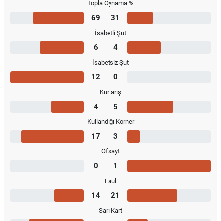
Topla Oynama %
69
31
İsabetli Şut
6
4
İsabetsiz Şut
12
0
Kurtarış
4
5
Kullandığı Korner
17
3
Ofsayt
0
1
Faul
14
21
Sarı Kart