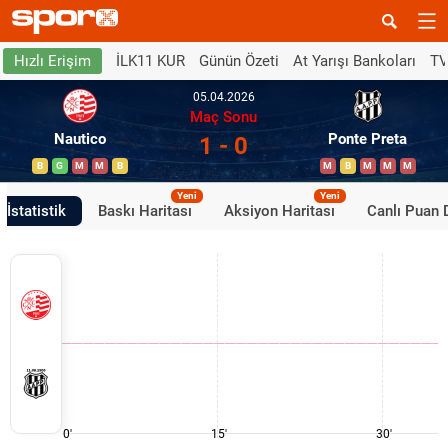
İLK11 KUR
Günün Özeti
At Yarışı Bankoları
TV
Hızlı Erişim
05.04.2026
Maç Sonu
Nautico
Ponte Preta
1 - 0
B
G
M
M
B
M
B
M
M
M
Yeni
Yeni
İstatistik
Baskı Haritası
Aksiyon Haritası
Canlı Puan
0'
15'
30'