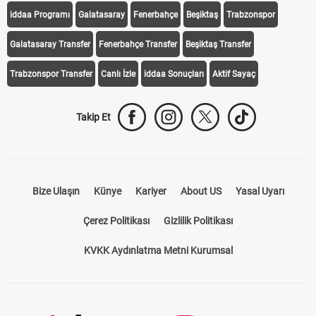
iddaa Programı
Galatasaray
Fenerbahçe
Beşiktaş
Trabzonspor
Galatasaray Transfer
Fenerbahçe Transfer
Beşiktaş Transfer
Trabzonspor Transfer
Canlı İzle
iddaa Sonuçları
Aktif Sayaç
Takip Et
Bize Ulaşın
Künye
Kariyer
About US
Yasal Uyarı
Çerez Politikası
Gizlilik Politikası
KVKK Aydınlatma Metni Kurumsal