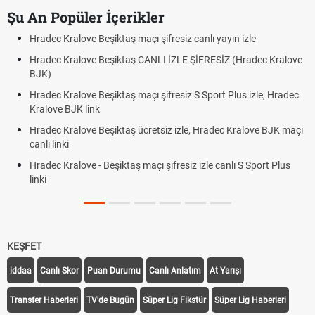
Şu An Popüler İçerikler
Hradec Kralove Beşiktaş maçı şifresiz canlı yayın izle
Hradec Kralove Beşiktaş CANLI İZLE ŞİFRESİZ (Hradec Kralove
BJK)
Hradec Kralove Beşiktaş maçı şifresiz S Sport Plus izle, Hradec
Kralove BJK link
Hradec Kralove Beşiktaş ücretsiz izle, Hradec Kralove BJK maçı
canlı linki
Hradec Kralove - Beşiktaş maçı şifresiz izle canlı S Sport Plus
linki
KEŞFET
iddaa
Canlı Skor
Puan Durumu
Canlı Anlatım
At Yarışı
Transfer Haberleri
TV'de Bugün
Süper Lig Fikstür
Süper Lig Haberleri