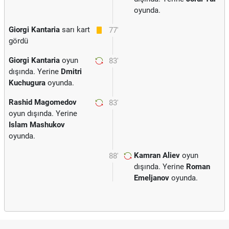
oyunda.
Giorgi Kantaria
sarı kart
77'
gördü
Giorgi Kantaria
oyun
83'
dışında. Yerine
Dmitri
Kuchugura
oyunda.
Rashid Magomedov
83'
oyun dışında. Yerine
Islam Mashukov
oyunda.
Kamran Aliev
oyun
88'
dışında. Yerine
Roman
Emeljanov
oyunda.