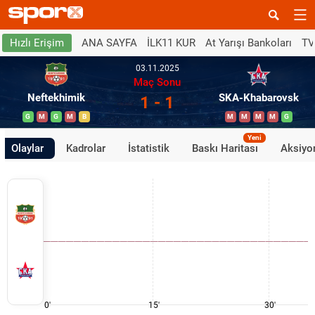
ANA SAYFA
İLK11 KUR
At Yarışı Bankoları
TV
Hızlı Erişim
03.11.2025
Maç Sonu
Neftekhimik
SKA-Khabarovsk
1 - 1
G
M
G
M
B
M
M
M
M
G
Yeni
Olaylar
Kadrolar
İstatistik
Baskı Haritası
Aksiyon
0'
15'
30'