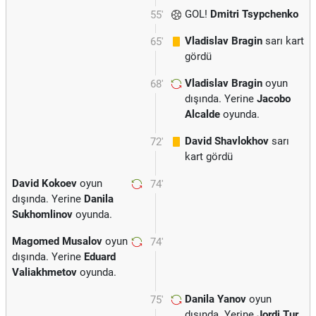
GOL!
Dmitri Tsypchenko
55'
Vladislav Bragin
sarı kart
65'
gördü
Vladislav Bragin
oyun
68'
dışında. Yerine
Jacobo
Alcalde
oyunda.
David Shavlokhov
sarı
72'
kart gördü
David Kokoev
oyun
74'
dışında. Yerine
Danila
Sukhomlinov
oyunda.
Magomed Musalov
oyun
74'
dışında. Yerine
Eduard
Valiakhmetov
oyunda.
Danila Yanov
oyun
75'
dışında. Yerine
Jordi Tur