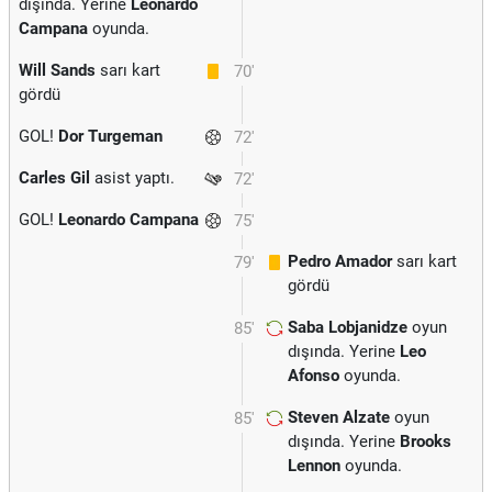
dışında. Yerine
Leonardo
Campana
oyunda.
Will Sands
sarı kart
70'
gördü
GOL!
Dor Turgeman
72'
Carles Gil
asist yaptı.
72'
GOL!
Leonardo Campana
75'
Pedro Amador
sarı kart
79'
gördü
Saba Lobjanidze
oyun
85'
dışında. Yerine
Leo
Afonso
oyunda.
Steven Alzate
oyun
85'
dışında. Yerine
Brooks
Lennon
oyunda.