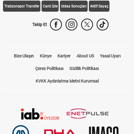
Trabzonspor Transfer
Canlı İzle
iddaa Sonuçları
Aktif Sayaç
Takip Et
Bize Ulaşın
Künye
Kariyer
About US
Yasal Uyarı
Çerez Politikası
Gizlilik Politikası
KVKK Aydınlatma Metni Kurumsal