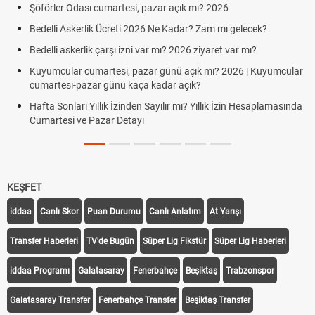
Şöförler Odası cumartesi, pazar açık mı? 2026
Bedelli Askerlik Ücreti 2026 Ne Kadar? Zam mı gelecek?
Bedelli askerlik çarşı izni var mı? 2026 ziyaret var mı?
Kuyumcular cumartesi, pazar günü açık mı? 2026 | Kuyumcular
cumartesi-pazar günü kaça kadar açık?
Hafta Sonları Yıllık İzinden Sayılır mı? Yıllık İzin Hesaplamasında
Cumartesi ve Pazar Detayı
KEŞFET
iddaa
Canlı Skor
Puan Durumu
Canlı Anlatım
At Yarışı
Transfer Haberleri
TV'de Bugün
Süper Lig Fikstür
Süper Lig Haberleri
iddaa Programı
Galatasaray
Fenerbahçe
Beşiktaş
Trabzonspor
Galatasaray Transfer
Fenerbahçe Transfer
Beşiktaş Transfer