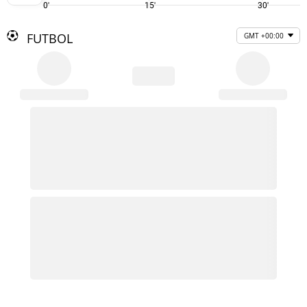
0'
15'
30'
FUTBOL
GMT +00:00