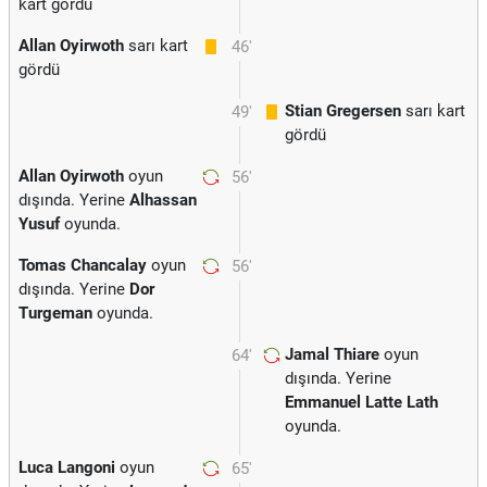
kart gördü
Allan Oyirwoth
sarı kart
46'
gördü
Stian Gregersen
sarı kart
49'
gördü
Allan Oyirwoth
oyun
56'
dışında. Yerine
Alhassan
Yusuf
oyunda.
Tomas Chancalay
oyun
56'
dışında. Yerine
Dor
Turgeman
oyunda.
Jamal Thiare
oyun
64'
dışında. Yerine
Emmanuel Latte Lath
oyunda.
Luca Langoni
oyun
65'