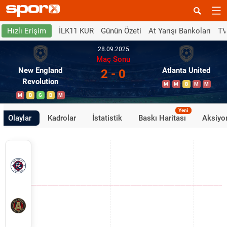
İLK11 KUR
Günün Özeti
At Yarışı Bankoları
TV
Hızlı Erişim
28.09.2025
Maç Sonu
New England
Atlanta United
2 - 0
Revolution
M
M
B
M
M
M
B
G
B
M
Yeni
Olaylar
Kadrolar
İstatistik
Baskı Haritası
Aksiyon