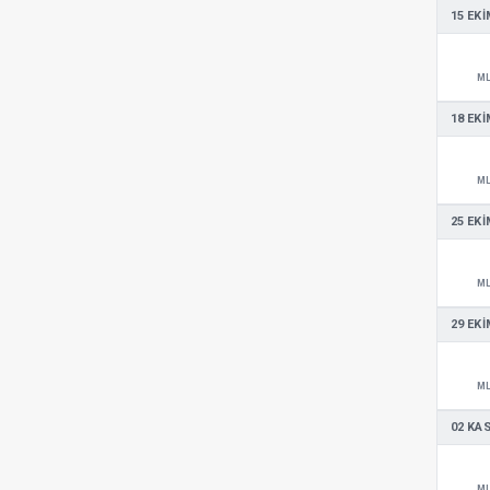
15 EKI
M
18 EKI
M
25 EKI
M
29 EKI
M
02 KA
M