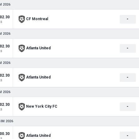
M 2026
02.30
-
CF Montreal
LS
M 2026
02.30
-
Atlanta United
LS
M 2026
02.30
-
Atlanta United
LS
M 2026
02.30
-
New York City FC
LS
SIM 2026
00.30
-
Atlanta United
LS