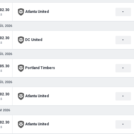
02.30
-
Atlanta United
LS
ÜL 2026
02.30
-
DC United
LS
ÜL 2026
05.30
-
Portland Timbers
LS
ÜL 2026
02.30
-
Atlanta United
LS
M 2026
02.30
-
Atlanta United
LS