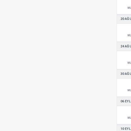
M
20 AĞ
M
24 AĞ
M
30 AĞ
M
06 EYL
M
10 EYL