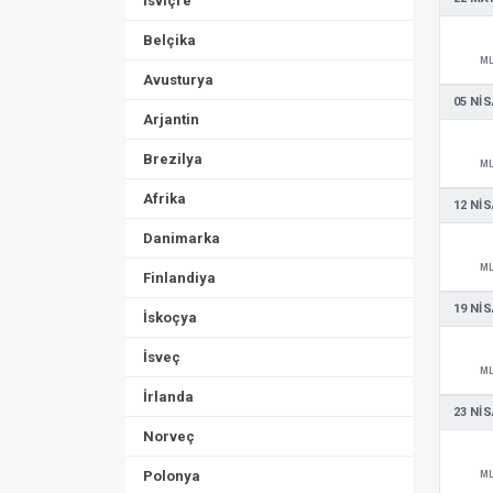
İsviçre
Belçika
M
Avusturya
05 NIS
Arjantin
Brezilya
M
Afrika
12 NIS
Danimarka
M
Finlandiya
19 NIS
İskoçya
İsveç
M
İrlanda
23 NIS
Norveç
Polonya
M