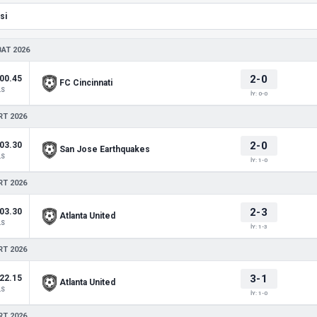
BAT 2026
2-0
00.45
FC Cincinnati
LS
İY: 0-0
RT 2026
2-0
03.30
San Jose Earthquakes
LS
İY: 1-0
RT 2026
2-3
03.30
Atlanta United
LS
İY: 1-3
RT 2026
3-1
22.15
Atlanta United
LS
İY: 1-0
RT 2026