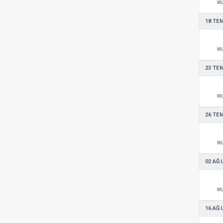
M
18 TE
M
23 TE
M
26 TE
M
02 AĞ
M
16 AĞ