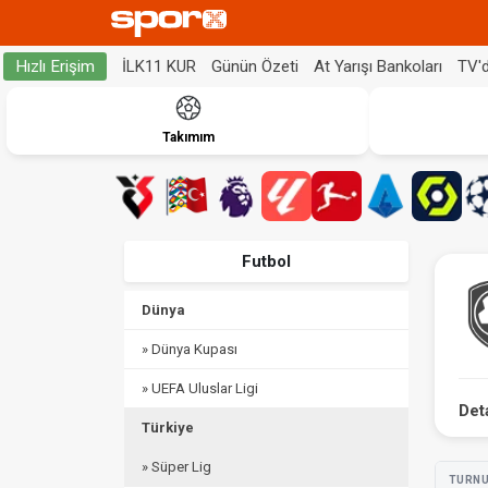
İLK11 KUR
Günün Özeti
At Yarışı Bankoları
TV'
Hızlı Erişim
Takımım
Futbol
Dünya
» Dünya Kupası
» UEFA Uluslar Ligi
Det
Türkiye
» Süper Lig
TURN