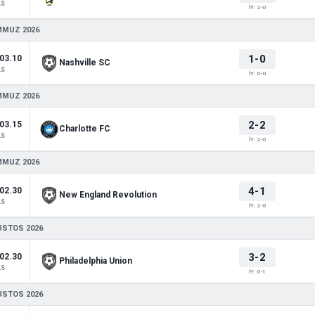
LS
İY: 2-0
MMUZ 2026
1-0
03.10
Nashville SC
LS
İY: 0-0
MMUZ 2026
2-2
03.15
Charlotte FC
LS
İY: 2-0
MMUZ 2026
4-1
02.30
New England Revolution
LS
İY: 2-0
USTOS 2026
3-2
02.30
Philadelphia Union
LS
İY: 0-1
USTOS 2026