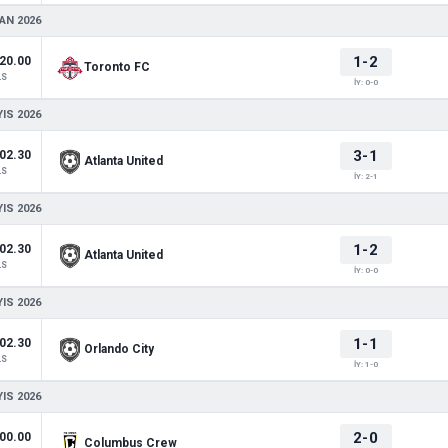
AN 2026
1-2
20.00
Toronto FC
LS
İY: 0-0
IS 2026
3-1
02.30
Atlanta United
LS
İY: 2-1
IS 2026
1-2
02.30
Atlanta United
LS
İY: 0-0
IS 2026
1-1
02.30
Orlando City
LS
İY: 1-0
IS 2026
2-0
00.00
Columbus Crew