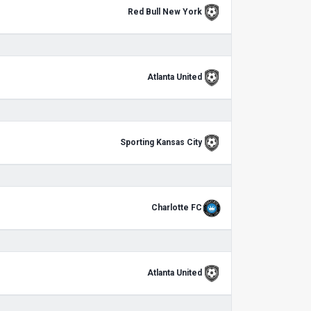
Red Bull New York
Atlanta United
Sporting Kansas City
Charlotte FC
Atlanta United