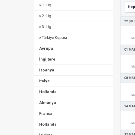
» 1. Lig
» 2. Lig
22 ŞU
» 3. Lig
» Türkiye Kupası
M
Avrupa
01 MA
İngiltere
M
İspanya
08 MA
İtalya
Hollanda
M
Almanya
14 MA
Fransa
M
Hollanda
22 MA