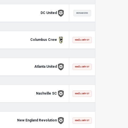
DC United
BERABERE
Columbus Crew
MAĞLUBIYET
Atlanta United
MAĞLUBIYET
Nashville SC
MAĞLUBIYET
New England Revolution
MAĞLUBIYET