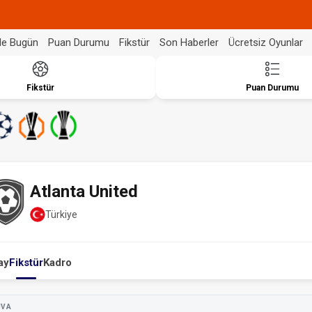
de Bugün
Puan Durumu
Fikstür
Son Haberler
Ücretsiz Oyunlar
Fikstür
Puan Durumu
Atlanta United
Türkiye
ay
Fikstür
Kadro
UVA