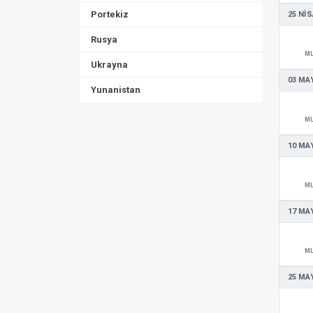
Portekiz
25 NIS
Rusya
M
Ukrayna
03 MAY
Yunanistan
M
10 MAY
M
17 MAY
M
25 MAY