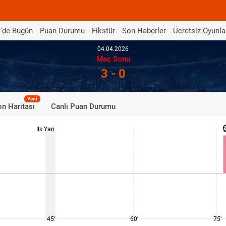
'de Bugün
Puan Durumu
Fikstür
Son Haberler
Ücretsiz Oyunla
04.04.2026
Maç Sonu
3 - 0
Yeni
n Haritası
Canlı Puan Durumu
İlk Yarı
45'
60'
75'