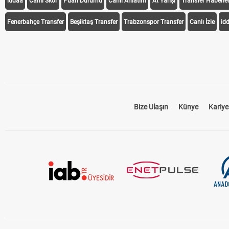
iddaa
Canlı Skor
Puan Durumu
Canlı Anlatım
At Yarışı
Transfer Haberler
Fenerbahçe Transfer
Beşiktaş Transfer
Trabzonspor Transfer
Canlı İzle
id
Bize Ulaşın
Künye
Kariye