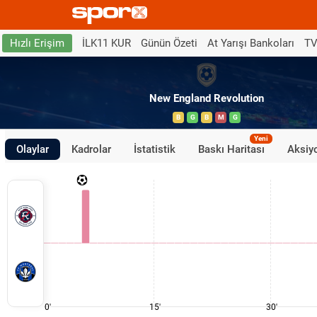
İLK11 KUR
Günün Özeti
At Yarışı Bankoları
TV
Hızlı Erişim
New England Revolution
B
G
B
M
G
Yeni
Olaylar
Kadrolar
İstatistik
Baskı Haritası
Aksiyo
0'
15'
30'