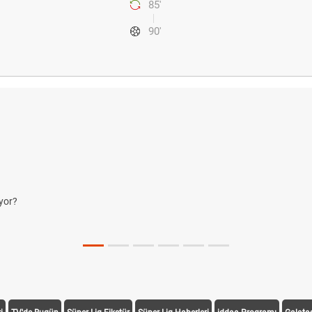
85'
90'
yor?