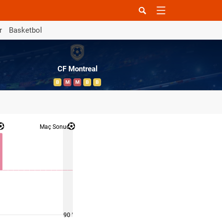
r
Basketbol
CF Montreal
B
M
M
B
B
Maç Sonucu
90 '