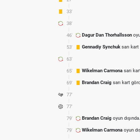
33'
38'
Dagur Dan Thorhallsson
oyu
46'
Gennadiy Synchuk
sarı kart
53'
63'
Wikelman Carmona
sarı kar
65'
Brandan Craig
sarı kart gör
69'
77'
77'
Brandan Craig
oyun dışında
79'
Wikelman Carmona
oyun dı
79'