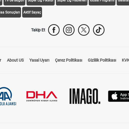
i
TV'de Bugün
Süper Lig Fikstür
Süper Lig Haberleri
iddaa Programı
Galata
daa Sonuçları
Aktif Sayaç
Takip Et
r
About US
Yasal Uyarı
Çerez Politikası
Gizlilik Politikası
KVK