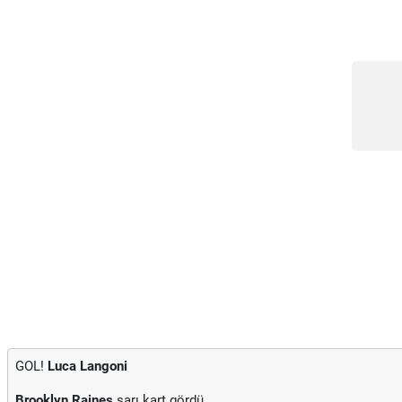
GOL!
Luca Langoni
Brooklyn Raines
sarı kart gördü