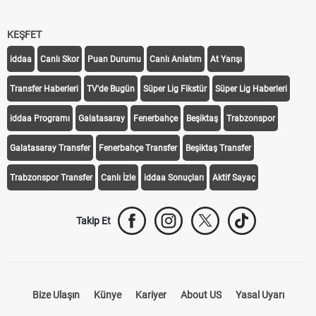
KEŞFET
iddaa
Canlı Skor
Puan Durumu
Canlı Anlatım
At Yarışı
Transfer Haberleri
TV'de Bugün
Süper Lig Fikstür
Süper Lig Haberleri
iddaa Programı
Galatasaray
Fenerbahçe
Beşiktaş
Trabzonspor
Galatasaray Transfer
Fenerbahçe Transfer
Beşiktaş Transfer
Trabzonspor Transfer
Canlı İzle
iddaa Sonuçları
Aktif Sayaç
Takip Et
Bize Ulaşın
Künye
Kariyer
About US
Yasal Uyarı