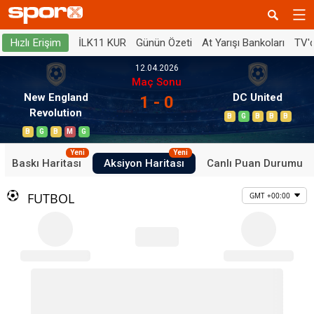
İLK11 KUR
Günün Özeti
At Yarışı Bankoları
TV'
Hızlı Erişim
12.04.2026
Maç Sonu
New England
DC United
1 - 0
Revolution
B
G
B
B
B
B
G
B
M
G
Yeni
Yeni
Baskı Haritası
Aksiyon Haritası
Canlı Puan Durumu
FUTBOL
GMT +00:00