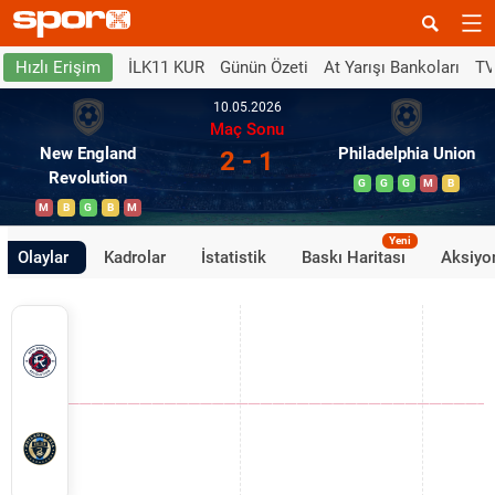
İLK11 KUR
Günün Özeti
At Yarışı Bankoları
TV
Hızlı Erişim
10.05.2026
Maç Sonu
New England
Philadelphia Union
2 - 1
Revolution
G
G
G
M
B
M
B
G
B
M
Yeni
Olaylar
Kadrolar
İstatistik
Baskı Haritası
Aksiyon