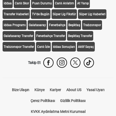
iddaa
Canlı Skor
Puan Durumu
Canlı Anlatım
At Yarışı
Transfer Haberleri
TV'de Bugün
Süper Lig Fikstür
Süper Lig Haberleri
iddaa Programı
Galatasaray
Fenerbahçe
Beşiktaş
Trabzonspor
Galatasaray Transfer
Fenerbahçe Transfer
Beşiktaş Transfer
Trabzonspor Transfer
Canlı İzle
iddaa Sonuçları
Aktif Sayaç
Takip Et
Bize Ulaşın
Künye
Kariyer
About US
Yasal Uyarı
Çerez Politikası
Gizlilik Politikası
KVKK Aydınlatma Metni Kurumsal