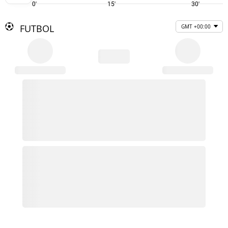
0'
15'
30'
FUTBOL
GMT +00:00