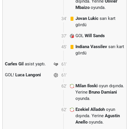
dışında. Yerine
Olivier
Mbaizo
oyunda.
Jovan Lukic
sarı kart
34'
gördü
GOL
Will Sands
37'
Indiana Vassilev
sarı kart
45'
gördü
Carles Gil
asist yaptı.
61'
GOL!
Luca Langoni
61'
Milan Iloski
oyun dışında.
62'
Yerine
Bruno Damiani
oyunda.
Ezekiel Alladoh
oyun
62'
dışında. Yerine
Agustin
Anello
oyunda.