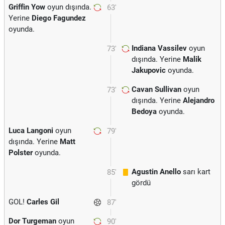
Griffin Yow
oyun dışında.
63'
Yerine
Diego Fagundez
oyunda.
Indiana Vassilev
oyun
73'
dışında. Yerine
Malik
Jakupovic
oyunda.
Cavan Sullivan
oyun
73'
dışında. Yerine
Alejandro
Bedoya
oyunda.
Luca Langoni
oyun
79'
dışında. Yerine
Matt
Polster
oyunda.
Agustin Anello
sarı kart
85'
gördü
GOL!
Carles Gil
87'
Dor Turgeman
oyun
90'