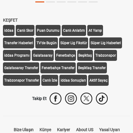
KEŞFET
iddaa
Canlı Skor
Puan Durumu
Canlı Anlatım
At Yarışı
Transfer Haberleri
TV'de Bugün
Süper Lig Fikstür
Süper Lig Haberleri
iddaa Programı
Galatasaray
Fenerbahçe
Beşiktaş
Trabzonspor
Galatasaray Transfer
Fenerbahçe Transfer
Beşiktaş Transfer
Trabzonspor Transfer
Canlı İzle
iddaa Sonuçları
Aktif Sayaç
Takip Et
Bize Ulaşın
Künye
Kariyer
About US
Yasal Uyarı