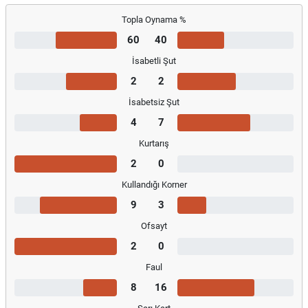
Topla Oynama %
60
40
İsabetli Şut
2
2
İsabetsiz Şut
4
7
Kurtarış
2
0
Kullandığı Korner
9
3
Ofsayt
2
0
Faul
8
16