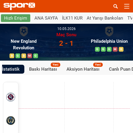
ANA SAYFA
İLK11 KUR
At Yarışı Bankoları
TV
Hızlı Erişim
10.05.2026
Maç Sonu
New England
Philadelphia Union
2 - 1
Revolution
G
G
G
M
B
B
G
B
M
G
Yeni
Yeni
İstatistik
Baskı Haritası
Aksiyon Haritası
Canlı Puan