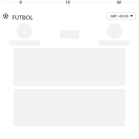
0'
15'
30'
FUTBOL
GMT +00:00