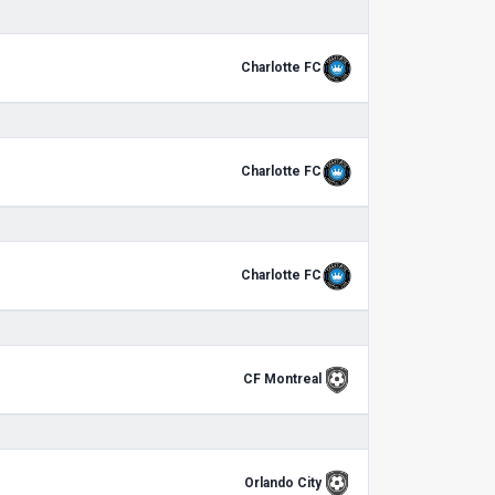
Charlotte FC
Charlotte FC
Charlotte FC
CF Montreal
Orlando City