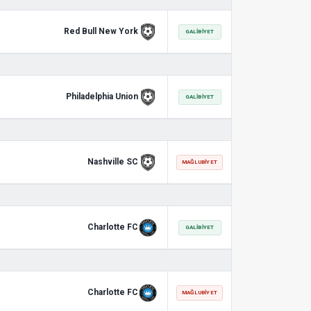
Red Bull New York
GALIBIYET
Philadelphia Union
GALIBIYET
Nashville SC
MAĞLUBIYET
Charlotte FC
GALIBIYET
Charlotte FC
MAĞLUBIYET