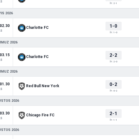
LS
İY: 2-1
IS 2026
1-0
02.30
Charlotte FC
LS
İY: 1-0
MMUZ 2026
2-2
03.15
Charlotte FC
LS
İY: 2-0
MMUZ 2026
0-2
01.30
Red Bull New York
LS
İY: 0-2
USTOS 2026
2-1
03.30
Chicago Fire FC
LS
İY: 1-1
USTOS 2026