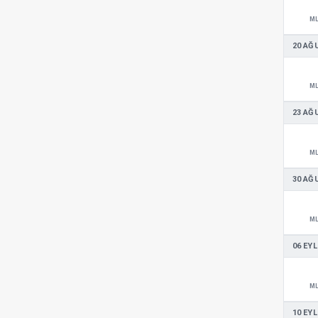
M
20 AĞ
M
23 AĞ
M
30 AĞ
M
06 EYL
M
10 EYL