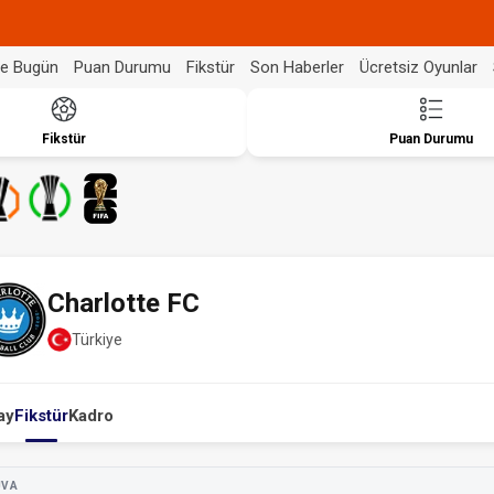
de Bugün
Puan Durumu
Fikstür
Son Haberler
Ücretsiz Oyunlar
Fikstür
Puan Durumu
Charlotte FC
Türkiye
ay
Fikstür
Kadro
UVA