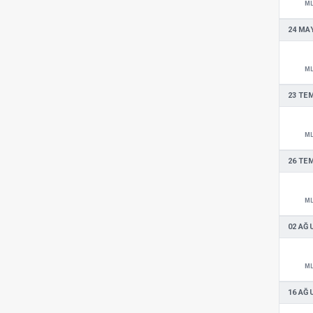
M
24 MAY
M
23 TE
M
26 TE
M
02 AĞ
M
16 AĞ