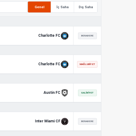
Genel
İç Saha
Dış Saha
Charlotte FC
BERABERE
Charlotte FC
MAĞLUBIYET
Austin FC
GALIBIYET
Inter Miami CF
BERABERE