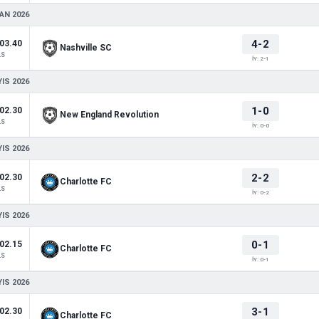
AN 2026
4-2
03.40
Nashville SC
LS
İY: 2-1
IS 2026
1-0
02.30
New England Revolution
LS
İY: 0-0
IS 2026
2-2
02.30
Charlotte FC
LS
İY: 0-2
IS 2026
0-1
02.15
Charlotte FC
LS
İY: 0-1
IS 2026
3-1
02.30
Charlotte FC