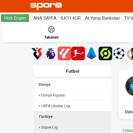
ANA SAYFA
İLK11 KUR
At Yarışı Bankoları
TV'
Hızlı Erişim
Takımım
Futbol
Dünya
» Dünya Kupası
» UEFA Uluslar Ligi
Det
Türkiye
» Süper Lig
TURN