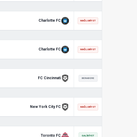
Charlotte FC
MAĞLUBIYET
Charlotte FC
MAĞLUBIYET
FC Cincinnati
BERABERE
New York City FC
MAĞLUBIYET
Toronto FC
GALIBIYET