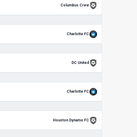
Columbus Crew
Charlotte FC
DC United
Charlotte FC
Houston Dynamo FC