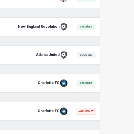
New England Revolution
GALIBIYET
Atlanta United
BERABERE
Charlotte FC
GALIBIYET
Charlotte FC
MAĞLUBIYET