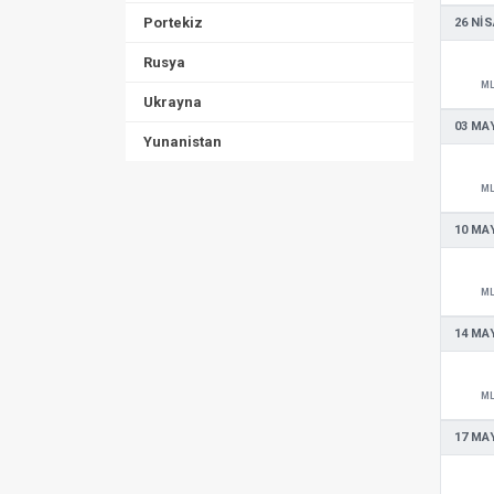
Portekiz
26 NIS
Rusya
M
Ukrayna
03 MAY
Yunanistan
M
10 MAY
M
14 MAY
M
17 MAY