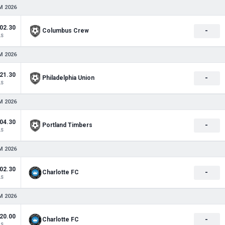
M 2026
02.30
-
Columbus Crew
LS
M 2026
21.30
-
Philadelphia Union
LS
M 2026
04.30
-
Portland Timbers
LS
M 2026
02.30
-
Charlotte FC
LS
M 2026
20.00
-
Charlotte FC
LS