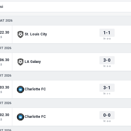
BAT 2026
1-1
22.30
St. Louis City
LS
İY: 0-0
RT 2026
3-0
06.30
LA Galaxy
LS
İY: 3-0
RT 2026
3-1
03.30
Charlotte FC
LS
İY: 1-1
RT 2026
0-0
02.30
Charlotte FC
LS
İY: 0-0
RT 2026