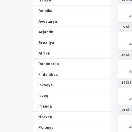
İsviçre
Belçika
M
Avusturya
05 NIS
Arjantin
Brezilya
M
Afrika
12 NIS
Danimarka
M
Finlandiya
19 NIS
İskoçya
İsveç
M
İrlanda
23 NIS
Norveç
Polonya
M