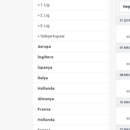
» 1. Lig
» 2. Lig
21 ŞU
» 3. Lig
» Türkiye Kupası
M
Avrupa
01 MA
İngiltere
M
İspanya
08 MA
İtalya
Hollanda
M
Almanya
15 MA
Fransa
M
Hollanda
22 MA