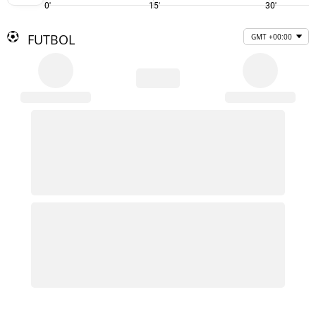
0'
15'
30'
FUTBOL
GMT +00:00