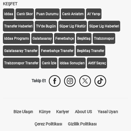
KEŞFET
iddaa
Canlı Skor
Puan Durumu
Canlı Anlatım
At Yarışı
Transfer Haberleri
TV'de Bugün
Süper Lig Fikstür
Süper Lig Haberleri
iddaa Programı
Galatasaray
Fenerbahçe
Beşiktaş
Trabzonspor
Galatasaray Transfer
Fenerbahçe Transfer
Beşiktaş Transfer
Trabzonspor Transfer
Canlı İzle
iddaa Sonuçları
Aktif Sayaç
Takip Et
Bize Ulaşın
Künye
Kariyer
About US
Yasal Uyarı
Çerez Politikası
Gizlilik Politikası