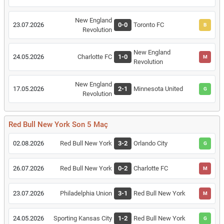
New England
23.07.2026
0-0
Toronto FC
B
Revolution
New England
24.05.2026
Charlotte FC
1-0
M
Revolution
New England
17.05.2026
2-1
Minnesota United
G
Revolution
Red Bull New York Son 5 Maç
02.08.2026
Red Bull New York
3-2
Orlando City
G
26.07.2026
Red Bull New York
0-2
Charlotte FC
M
23.07.2026
Philadelphia Union
3-1
Red Bull New York
M
24.05.2026
Sporting Kansas City
1-2
Red Bull New York
G