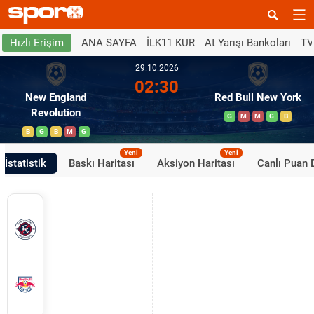
ANA SAYFA
İLK11 KUR
At Yarışı Bankoları
TV
Hızlı Erişim
29.10.2026
02:30
New England
Red Bull New York
Revolution
G
M
M
G
B
B
G
B
M
G
Yeni
Yeni
İstatistik
Baskı Haritası
Aksiyon Haritası
Canlı Puan