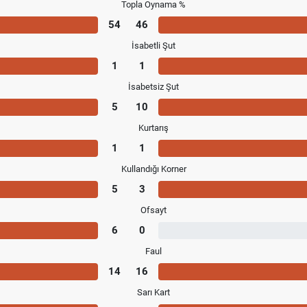
Topla Oynama %
54
46
İsabetli Şut
1
1
İsabetsiz Şut
5
10
Kurtarış
1
1
Kullandığı Korner
5
3
Ofsayt
6
0
Faul
14
16
Sarı Kart