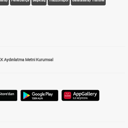
saray
Fenerbahçe
Beşiktaş
Trabzonspor
Galatasaray Transfer
K Aydınlatma Metni Kurumsal