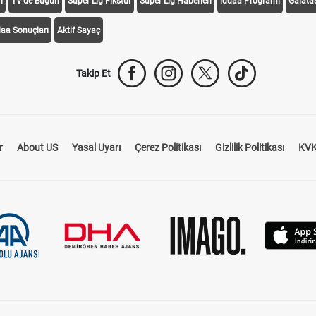
i
TV'de Bugün
Süper Lig Fikstür
Süper Lig Haberleri
iddaa Programı
Galata
daa Sonuçları
Aktif Sayaç
Takip Et
r
About US
Yasal Uyarı
Çerez Politikası
Gizlilik Politikası
KVK