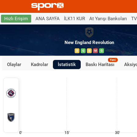
ANA SAYFA
İLK11 KUR
At Yarışı Bankoları
TV
Hızlı Erişim
New England Revolution
B
G
B
M
G
Yeni
Olaylar
Kadrolar
İstatistik
Baskı Haritası
Aksiyo
0'
15'
30'