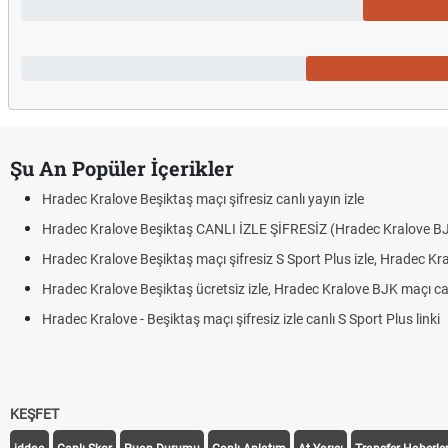
Şu An Popüler İçerikler
Hradec Kralove - 
Hradec Kralove B
Trivela Nedir? Tr
Röveşata Nedir?
Plonjon Nedir? K
KEŞFET