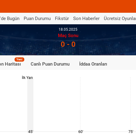
'de Bugün
Puan Durumu
Fikstür
Son Haberler
Ücretsiz Oyunla
18.05.2025
Maç Sonu
0 - 0
Yeni
n Haritası
Canlı Puan Durumu
İddaa Oranları
İlk Yarı
45'
60'
75'