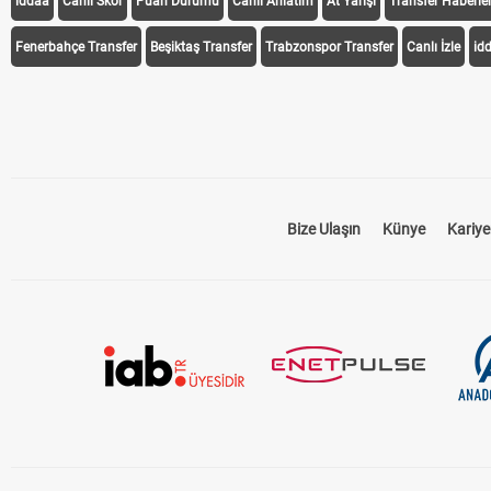
iddaa
Canlı Skor
Puan Durumu
Canlı Anlatım
At Yarışı
Transfer Haberler
Fenerbahçe Transfer
Beşiktaş Transfer
Trabzonspor Transfer
Canlı İzle
id
Bize Ulaşın
Künye
Kariye