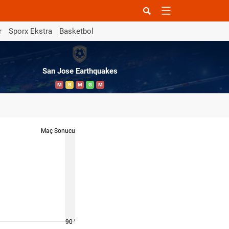
r
Sporx Ekstra
Basketbol
San Jose Earthquakes
M
B
M
G
M
Maç Sonucu
90 '