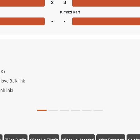
2
3
Kırmızı Kart
-
-
Beşiktaş maçı şifresiz izle canlı tv100 linki
eşiktaş maçı şifresiz tv100 izle, Hradec Kralove BJK link
ivela Vuruşu Nasıl Yapılır?
 Röveşata Vuruşu Nasıl Yapılır?
alecilikte Plonjon Hareketi Nasıl Yapılır?