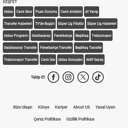
KEŞFET
iddaa
Canlı Skor
Puan Durumu
Canlı Anlatım
At Yarışı
Transfer Haberleri
TV'de Bugün
Süper Lig Fikstür
Süper Lig Haberleri
iddaa Programı
Galatasaray
Fenerbahçe
Beşiktaş
Trabzonspor
Galatasaray Transfer
Fenerbahçe Transfer
Beşiktaş Transfer
Trabzonspor Transfer
Canlı İzle
iddaa Sonuçları
Aktif Sayaç
Takip Et
Bize Ulaşın
Künye
Kariyer
About US
Yasal Uyarı
Çerez Politikası
Gizlilik Politikası