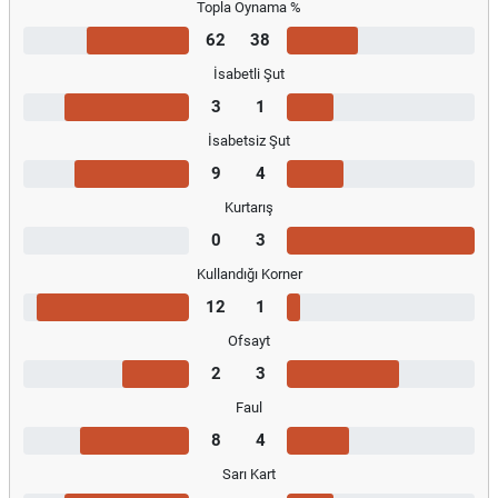
Topla Oynama %
62
38
İsabetli Şut
3
1
İsabetsiz Şut
9
4
Kurtarış
0
3
Kullandığı Korner
12
1
Ofsayt
2
3
Faul
8
4
Sarı Kart