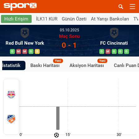
İLK11 KUR
Günün Özeti
At Yarışı Bankoları
TV
Hızlı Erişim
05.10.2025
Maç Sonu
Red Bull New York
FC Cincinnati
0 - 1
G
M
M
G
B
G
M
G
G
G
Yeni
Yeni
İstatistik
Baskı Haritası
Aksiyon Haritası
Canlı Puan
0'
15'
30'