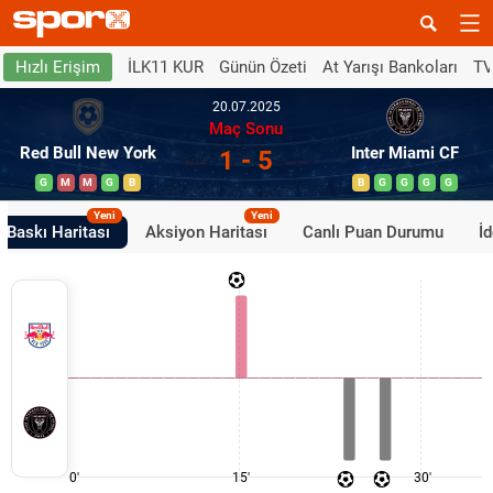
İLK11 KUR
Günün Özeti
At Yarışı Bankoları
TV
Hızlı Erişim
20.07.2025
Maç Sonu
Red Bull New York
Inter Miami CF
1 - 5
G
M
M
G
B
B
G
G
G
G
Yeni
Yeni
Baskı Haritası
Aksiyon Haritası
Canlı Puan Durumu
İ
0'
15'
30'