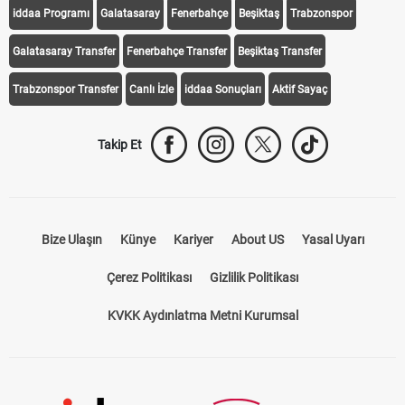
iddaa Programı
Galatasaray
Fenerbahçe
Beşiktaş
Trabzonspor
Galatasaray Transfer
Fenerbahçe Transfer
Beşiktaş Transfer
Trabzonspor Transfer
Canlı İzle
iddaa Sonuçları
Aktif Sayaç
Takip Et
Bize Ulaşın
Künye
Kariyer
About US
Yasal Uyarı
Çerez Politikası
Gizlilik Politikası
KVKK Aydınlatma Metni Kurumsal