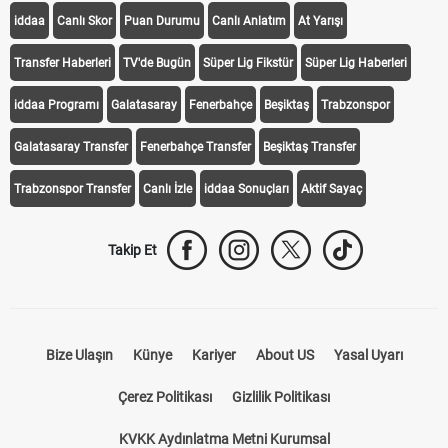
iddaa
Canlı Skor
Puan Durumu
Canlı Anlatım
At Yarışı
Transfer Haberleri
TV'de Bugün
Süper Lig Fikstür
Süper Lig Haberleri
iddaa Programı
Galatasaray
Fenerbahçe
Beşiktaş
Trabzonspor
Galatasaray Transfer
Fenerbahçe Transfer
Beşiktaş Transfer
Trabzonspor Transfer
Canlı İzle
iddaa Sonuçları
Aktif Sayaç
Takip Et
Bize Ulaşın
Künye
Kariyer
About US
Yasal Uyarı
Çerez Politikası
Gizlilik Politikası
KVKK Aydınlatma Metni Kurumsal