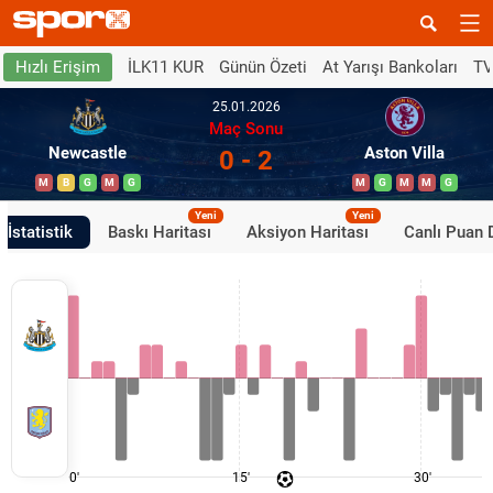
İLK11 KUR
Günün Özeti
At Yarışı Bankoları
TV
Hızlı Erişim
25.01.2026
Maç Sonu
Newcastle
Aston Villa
0 - 2
M
B
G
M
G
M
G
M
M
G
Yeni
Yeni
İstatistik
Baskı Haritası
Aksiyon Haritası
Canlı Puan
0'
15'
30'