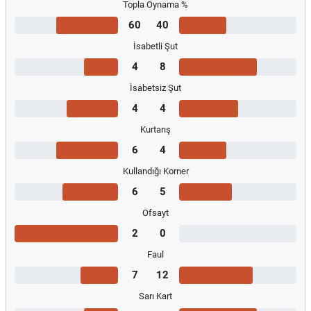
Topla Oynama %
60
40
İsabetli Şut
4
8
İsabetsiz Şut
4
4
Kurtarış
6
4
Kullandığı Korner
6
5
Ofsayt
2
0
Faul
7
12
Sarı Kart