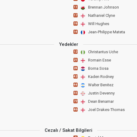
Brennan Johnson
11
Nathaniel Clyne
17
Will Hughes
19
Jean-Philippe Mateta
14
Yedekler
Christantus Uche
12
Romain Esse
21
Borna Sosa
24
Kaden Rodney
42
Walter Benitez
44
Justin Devenny
55
Dean Benamar
72
Joel Drakes-Thomas
86
Cezalı / Sakat Bilgileri