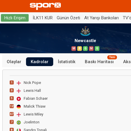
İLK11 KUR
Günün Özeti
At Yarışı Bankoları
TV'
Hızlı Erişim
Newcastle
M
B
G
M
G
Yeni
Olaylar
Kadrolar
İstatistik
Baskı Haritası
Aks
Nick Pope
1
Lewis Hall
3
Fabian Schaer
5
Malick Thiaw
12
Lewis Miley
67
Joelinton
7
Sandro Tonali
8