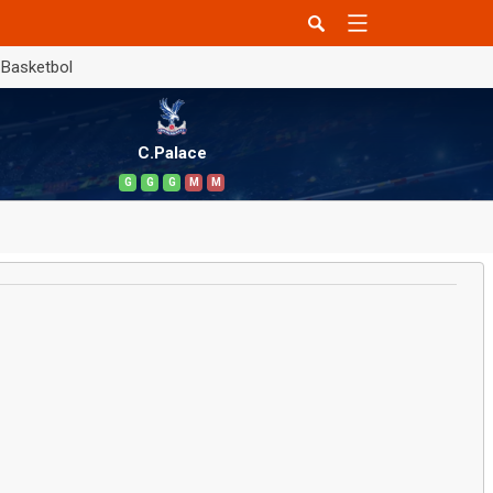
Basketbol
C.Palace
G
G
G
M
M