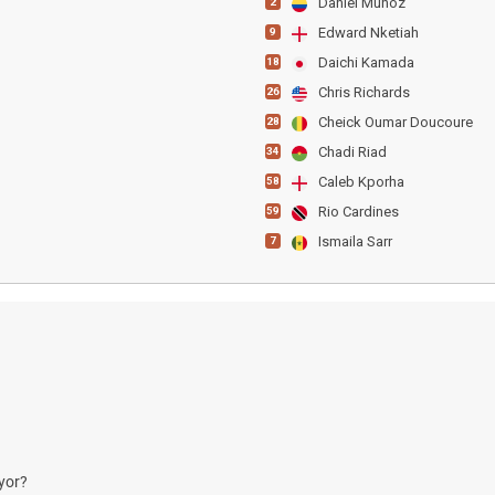
Daniel Munoz
2
Edward Nketiah
9
Daichi Kamada
18
Chris Richards
26
Cheick Oumar Doucoure
28
Chadi Riad
34
Caleb Kporha
58
Rio Cardines
59
Ismaila Sarr
7
yor?