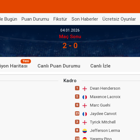
de Bugün
Puan Durumu
Fikstür
Son Haberler
Ücretsiz Oyunlar
04.01.2026
Maç Sonu
2 - 0
Yeni
iyon Haritası
Canlı Puan Durumu
Canlı İzle
Kadro
Dean Henderson
1
Maxence Lacroix
5
Marc Guehi
6
Jaydee Canvot
23
Tyrick Mitchell
3
Jefferson Lerma
8
Yeremy Pino
10