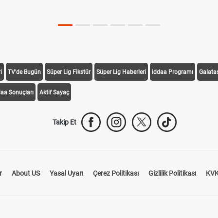
i
TV'de Bugün
Süper Lig Fikstür
Süper Lig Haberleri
iddaa Programı
Galata
daa Sonuçları
Aktif Sayaç
Takip Et
r
About US
Yasal Uyarı
Çerez Politikası
Gizlilik Politikası
KVK