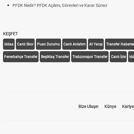
PFDK Nedir? PFDK Açılımı, Görevleri ve Karar Süreci
KEŞFET
iddaa
Canlı Skor
Puan Durumu
Canlı Anlatım
At Yarışı
Transfer Haberler
Fenerbahçe Transfer
Beşiktaş Transfer
Trabzonspor Transfer
Canlı İzle
id
Bize Ulaşın
Künye
Kariye