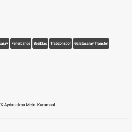
saray
Fenerbahçe
Beşiktaş
Trabzonspor
Galatasaray Transfer
K Aydınlatma Metni Kurumsal