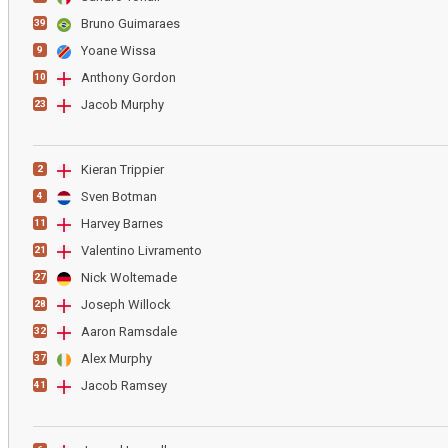
Bruno Guimaraes
39
Yoane Wissa
9
Anthony Gordon
10
Jacob Murphy
23
Kieran Trippier
2
Sven Botman
4
Harvey Barnes
11
Valentino Livramento
21
Nick Woltemade
27
Joseph Willock
28
Aaron Ramsdale
32
Alex Murphy
37
Jacob Ramsey
41