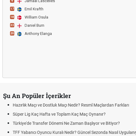
Jamaal Lascelles
6
Emil Krafth
17
William Osula
18
Daniel Burn
33
Anthony Elanga
20
Şu An Popüler İçerikler
Hazırlık Maçı ve Dostluk Maçı Nedir? Resmî Maçlardan Farkları
Süper Lig Kaç Hafta ve Toplam Kaç Maç Oynanır?
Türkiye'de Transfer Dönemi Ne Zaman Başlıyor ve Bitiyor?
TFF Yabancı Oyuncu Kuralı Nedir? Güncel Sezonda Nasıl Uygulanı