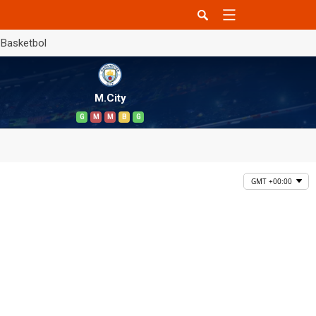
Basketbol
M.City
G
M
M
B
G
GMT +00:00