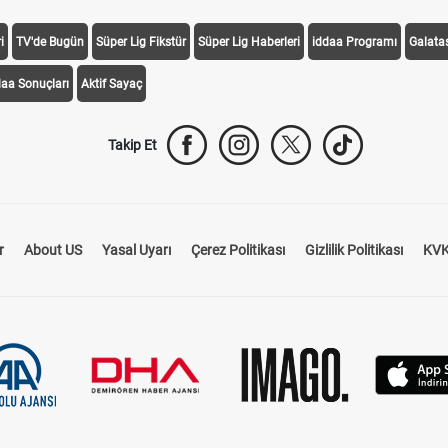
i
TV'de Bugün
Süper Lig Fikstür
Süper Lig Haberleri
iddaa Programı
Galata
daa Sonuçları
Aktif Sayaç
Takip Et
r
About US
Yasal Uyarı
Çerez Politikası
Gizlilik Politikası
KVK