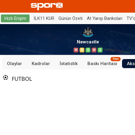
İLK11 KUR
Günün Özeti
At Yarışı Bankoları
TV'
Hızlı Erişim
Newcastle
M
B
G
M
G
Yeni
Olaylar
Kadrolar
İstatistik
Baskı Haritası
Aks
FUTBOL