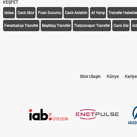
KEŞFET
iddaa
Canlı Skor
Puan Durumu
Canlı Anlatım
At Yarışı
Transfer Haberler
Fenerbahçe Transfer
Beşiktaş Transfer
Trabzonspor Transfer
Canlı İzle
id
Bize Ulaşın
Künye
Kariye