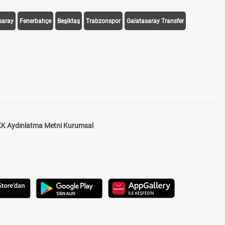
saray
Fenerbahçe
Beşiktaş
Trabzonspor
Galatasaray Transfer
K Aydınlatma Metni Kurumsal