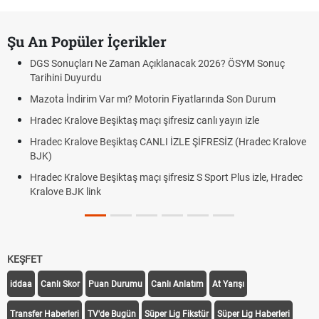
Şu An Popüler İçerikler
DGS Sonuçları Ne Zaman Açıklanacak 2026? ÖSYM Sonuç
Tarihini Duyurdu
Mazota İndirim Var mı? Motorin Fiyatlarında Son Durum
Hradec Kralove Beşiktaş maçı şifresiz canlı yayın izle
Hradec Kralove Beşiktaş CANLI İZLE ŞİFRESİZ (Hradec Kralove
BJK)
Hradec Kralove Beşiktaş maçı şifresiz S Sport Plus izle, Hradec
Kralove BJK link
KEŞFET
iddaa
Canlı Skor
Puan Durumu
Canlı Anlatım
At Yarışı
Transfer Haberleri
TV'de Bugün
Süper Lig Fikstür
Süper Lig Haberleri