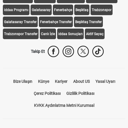
iddaa Programı
Galatasaray
Fenerbahçe
Beşiktaş
Trabzonspor
Galatasaray Transfer
Fenerbahçe Transfer
Beşiktaş Transfer
Trabzonspor Transfer
Canlı İzle
iddaa Sonuçları
Aktif Sayaç
Takip Et
Bize Ulaşın
Künye
Kariyer
About US
Yasal Uyarı
Çerez Politikası
Gizlilik Politikası
KVKK Aydınlatma Metni Kurumsal