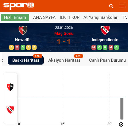
ANA SAYFA
İLK11 KUR
At Yarışı Bankoları
TV
Hızlı Erişim
28.01.2026
Maç Sonu
Newell's
Independiente
1 - 1
B
M
G
B
B
M
G
G
M
G
Yeni
Yeni
ik
Baskı Haritası
Aksiyon Haritası
Canlı Puan Durumu
0'
15'
30'