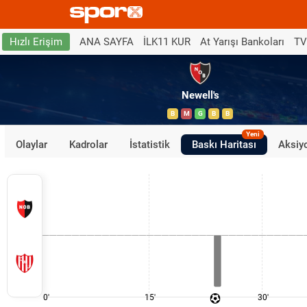
ANA SAYFA
İLK11 KUR
At Yarışı Bankoları
TV
Hızlı Erişim
Newell's
B
M
G
B
B
Yeni
Olaylar
Kadrolar
İstatistik
Baskı Haritası
Aksiyo
0'
15'
30'