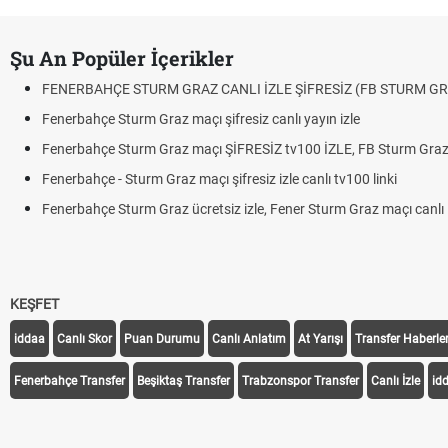
Şu An Popüler İçerikler
FENERBAHÇE STURM GRAZ CANLI İZLE ŞİFRESİZ (FB STURM GR
Fenerbahçe Sturm Graz maçı şifresiz canlı yayın izle
Fenerbahçe Sturm Graz maçı ŞİFRESİZ tv100 İZLE, FB Sturm Graz 
Fenerbahçe - Sturm Graz maçı şifresiz izle canlı tv100 linki
Fenerbahçe Sturm Graz ücretsiz izle, Fener Sturm Graz maçı canlı l
KEŞFET
iddaa
Canlı Skor
Puan Durumu
Canlı Anlatım
At Yarışı
Transfer Haberler
Fenerbahçe Transfer
Beşiktaş Transfer
Trabzonspor Transfer
Canlı İzle
id