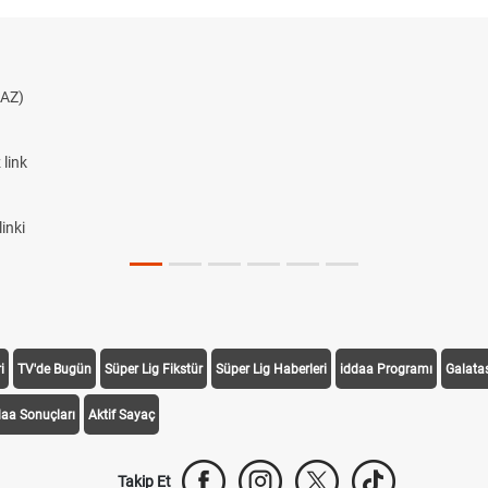
AZ)
link
inki
i
TV'de Bugün
Süper Lig Fikstür
Süper Lig Haberleri
iddaa Programı
Galata
daa Sonuçları
Aktif Sayaç
Takip Et