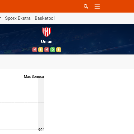
r
Sporx Ekstra
Basketbol
Union
M
B
M
G
B
Maç Sonucu
90 '