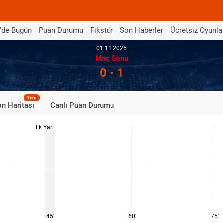
'de Bugün
Puan Durumu
Fikstür
Son Haberler
Ücretsiz Oyunla
01.11.2025
Maç Sonu
0 - 1
Yeni
n Haritası
Canlı Puan Durumu
İlk Yarı
45'
60'
75'