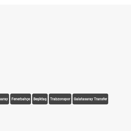
saray
Fenerbahçe
Beşiktaş
Trabzonspor
Galatasaray Transfer