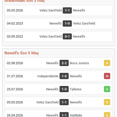
Aralarındaki son 3 maç
05.05.2026
Velez Sarsfield
1-1
Newell's
04.02.2023
Newell's
1-0
Velez Sarsfield
03.09.2022
Velez Sarsfield
0-1
Newell's
Newell's Son 5 Maç
02.08.2026
Newell's
2-2
Boca Juniors
B
31.07.2026
Independiente
1-0
Newell's
M
25.07.2026
Newell's
1-0
Talleres
G
05.05.2026
Velez Sarsfield
1-1
Newell's
B
26.04.2026
Newell's
1-1
Instituto
B