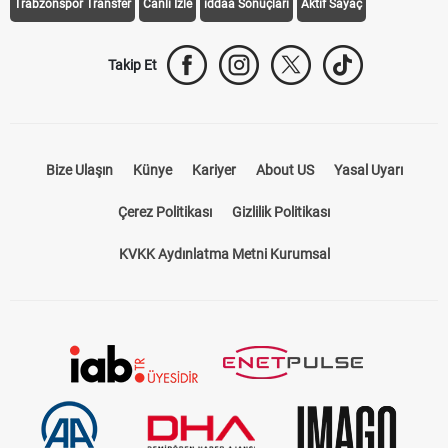
Trabzonspor Transfer
Canlı İzle
iddaa Sonuçları
Aktif Sayaç
Takip Et
Bize Ulaşın
Künye
Kariyer
About US
Yasal Uyarı
Çerez Politikası
Gizlilik Politikası
KVKK Aydınlatma Metni Kurumsal