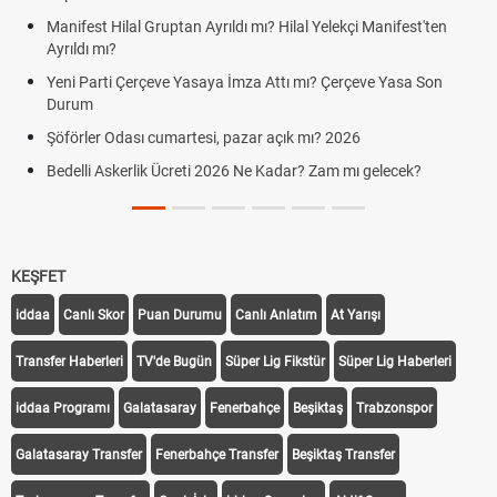
Manifest Hilal Gruptan Ayrıldı mı? Hilal Yelekçi Manifest'ten
Ayrıldı mı?
Yeni Parti Çerçeve Yasaya İmza Attı mı? Çerçeve Yasa Son
Durum
Şöförler Odası cumartesi, pazar açık mı? 2026
Bedelli Askerlik Ücreti 2026 Ne Kadar? Zam mı gelecek?
KEŞFET
iddaa
Canlı Skor
Puan Durumu
Canlı Anlatım
At Yarışı
Transfer Haberleri
TV'de Bugün
Süper Lig Fikstür
Süper Lig Haberleri
iddaa Programı
Galatasaray
Fenerbahçe
Beşiktaş
Trabzonspor
Galatasaray Transfer
Fenerbahçe Transfer
Beşiktaş Transfer