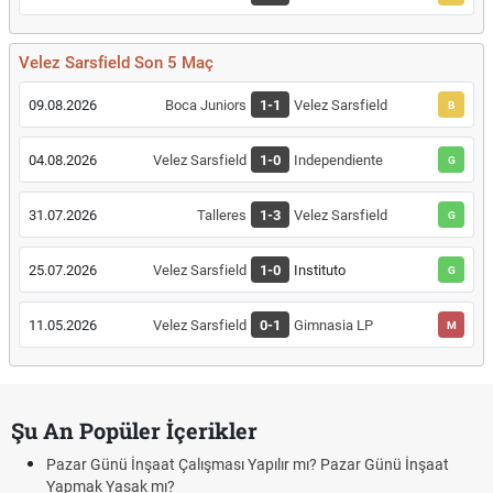
Velez Sarsfield Son 5 Maç
09.08.2026
Boca Juniors
1-1
Velez Sarsfield
B
04.08.2026
Velez Sarsfield
1-0
Independiente
G
31.07.2026
Talleres
1-3
Velez Sarsfield
G
25.07.2026
Velez Sarsfield
1-0
Instituto
G
11.05.2026
Velez Sarsfield
0-1
Gimnasia LP
M
Şu An Popüler İçerikler
Pazar Günü İnşaat Çalışması Yapılır mı? Pazar Günü İnşaat
Yapmak Yasak mı?