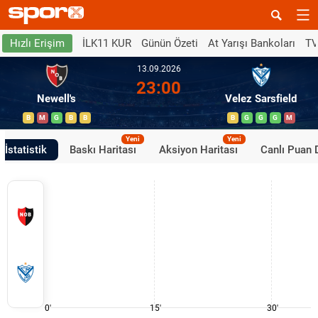
İLK11 KUR
Günün Özeti
At Yarışı Bankoları
TV
Hızlı Erişim
13.09.2026
23:00
Newell's
Velez Sarsfield
B
M
G
B
B
B
G
G
G
M
Yeni
Yeni
İstatistik
Baskı Haritası
Aksiyon Haritası
Canlı Puan
0'
15'
30'