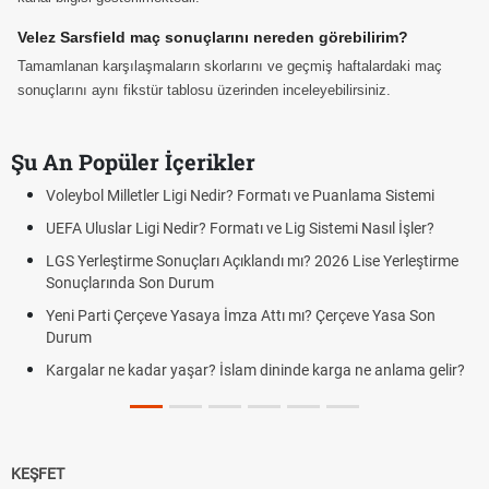
Velez Sarsfield maç sonuçlarını nereden görebilirim?
Tamamlanan karşılaşmaların skorlarını ve geçmiş haftalardaki maç
sonuçlarını aynı fikstür tablosu üzerinden inceleyebilirsiniz.
Şu An Popüler İçerikler
gi Nedir? Formatı ve Puanlama Sistemi
Çeyrek ne kadar? Çeyrek a
r? Formatı ve Lig Sistemi Nasıl İşler?
Rüyada altın görmek ne 
rüya tabiri
ları Açıklandı mı? 2026 Lise Yerleştirme
urum
Sabır duası, duaları ve Sab
sabır nasıl anlatılır?
asaya İmza Attı mı? Çerçeve Yasa Son
Kediler neden kusar? Ked
şar? İslam dininde karga ne anlama gelir?
Futbolda ofsayt nedir? Of
KEŞFET