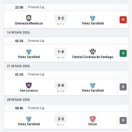
22.00
Premier Lig
3-2
Gimnasia Mendoza
Velez Sarsfield
İY: 1-2
14 NISAN 2026
03.30
Premier Lig
1-0
Velez Sarsfield
Central Cordoba de Santiago
İY: 1-0
21 NISAN 2026
01.30
Premier Lig
0-0
San Lorenzo
Velez Sarsfield
İY: 0-0
28 NISAN 2026
00.45
Premier Lig
2-2
Velez Sarsfield
Union
İY: 2-1