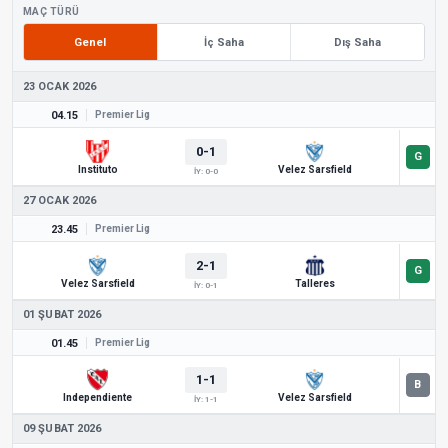
MAÇ TÜRÜ
Genel
İç Saha
Dış Saha
23 OCAK 2026
04.15
Premier Lig
0-1
Instituto
Velez Sarsfield
İY: 0-0
27 OCAK 2026
23.45
Premier Lig
2-1
Velez Sarsfield
Talleres
İY: 0-1
01 ŞUBAT 2026
01.45
Premier Lig
1-1
Independiente
Velez Sarsfield
İY: 1-1
09 ŞUBAT 2026