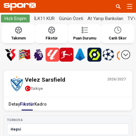
İLK11 KUR
Günün Özeti
At Yarışı Bankoları
TV'
Hızlı Erişim
Takımım
Fikstür
Puan Durumu
Canlı Skor
Velez Sarsfield
2026/2027
Türkiye
Detay
Fikstür
Kadro
TURNUVA