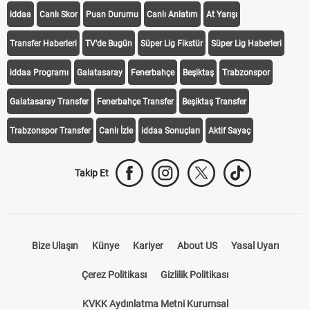
iddaa
Canlı Skor
Puan Durumu
Canlı Anlatım
At Yarışı
Transfer Haberleri
TV'de Bugün
Süper Lig Fikstür
Süper Lig Haberleri
iddaa Programı
Galatasaray
Fenerbahçe
Beşiktaş
Trabzonspor
Galatasaray Transfer
Fenerbahçe Transfer
Beşiktaş Transfer
Trabzonspor Transfer
Canlı İzle
iddaa Sonuçları
Aktif Sayaç
Takip Et
Bize Ulaşın
Künye
Kariyer
About US
Yasal Uyarı
Çerez Politikası
Gizlilik Politikası
KVKK Aydınlatma Metni Kurumsal