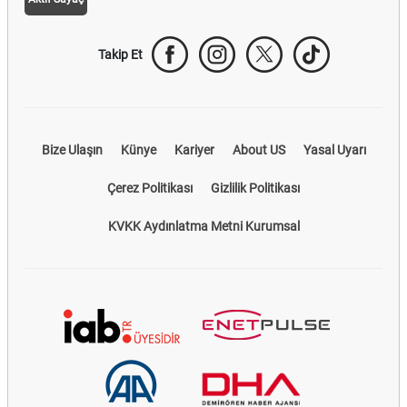
Takip Et
Bize Ulaşın
Künye
Kariyer
About US
Yasal Uyarı
Çerez Politikası
Gizlilik Politikası
KVKK Aydınlatma Metni Kurumsal