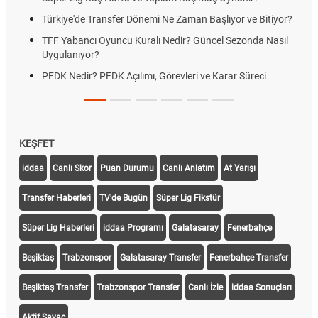
Türkiye'de Transfer Dönemi Ne Zaman Başlıyor ve Bitiyor?
TFF Yabancı Oyuncu Kuralı Nedir? Güncel Sezonda Nasıl
Uygulanıyor?
PFDK Nedir? PFDK Açılımı, Görevleri ve Karar Süreci
KEŞFET
iddaa
Canlı Skor
Puan Durumu
Canlı Anlatım
At Yarışı
Transfer Haberleri
TV'de Bugün
Süper Lig Fikstür
Süper Lig Haberleri
iddaa Programı
Galatasaray
Fenerbahçe
Beşiktaş
Trabzonspor
Galatasaray Transfer
Fenerbahçe Transfer
Beşiktaş Transfer
Trabzonspor Transfer
Canlı İzle
iddaa Sonuçları
Aktif Sayaç