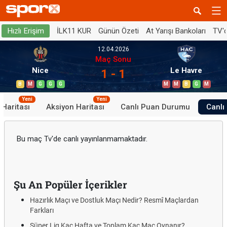
İLK11 KUR
Günün Özeti
At Yarışı Bankoları
TV'
Hızlı Erişim
12.04.2026
Maç Sonu
Nice
Le Havre
1 - 1
B
M
G
G
G
M
M
B
G
M
Yeni
Yeni
 Haritası
Aksiyon Haritası
Canlı Puan Durumu
Canlı 
Bu maç Tv'de canlı yayınlanmamaktadır.
Şu An Popüler İçerikler
Hazırlık Maçı ve Dostluk Maçı Nedir? Resmî Maçlardan
Farkları
Süper Lig Kaç Hafta ve Toplam Kaç Maç Oynanır?