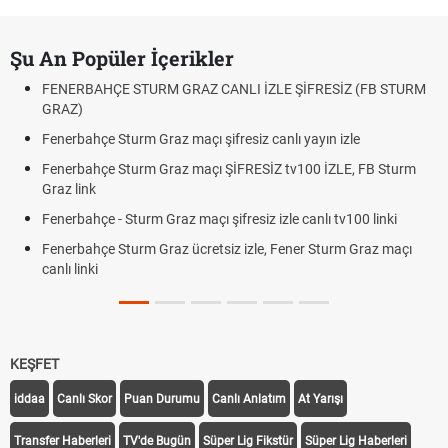
Şu An Popüler İçerikler
FENERBAHÇE STURM GRAZ CANLI İZLE ŞİFRESİZ (FB STURM
GRAZ)
Fenerbahçe Sturm Graz maçı şifresiz canlı yayın izle
Fenerbahçe Sturm Graz maçı ŞİFRESİZ tv100 İZLE, FB Sturm
Graz link
Fenerbahçe - Sturm Graz maçı şifresiz izle canlı tv100 linki
Fenerbahçe Sturm Graz ücretsiz izle, Fener Sturm Graz maçı
canlı linki
KEŞFET
iddaa
Canlı Skor
Puan Durumu
Canlı Anlatım
At Yarışı
Transfer Haberleri
TV'de Bugün
Süper Lig Fikstür
Süper Lig Haberleri