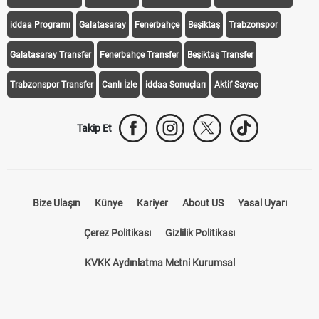
iddaa Programı
Galatasaray
Fenerbahçe
Beşiktaş
Trabzonspor
Galatasaray Transfer
Fenerbahçe Transfer
Beşiktaş Transfer
Trabzonspor Transfer
Canlı İzle
iddaa Sonuçları
Aktif Sayaç
Takip Et
Bize Ulaşın
Künye
Kariyer
About US
Yasal Uyarı
Çerez Politikası
Gizlilik Politikası
KVKK Aydınlatma Metni Kurumsal