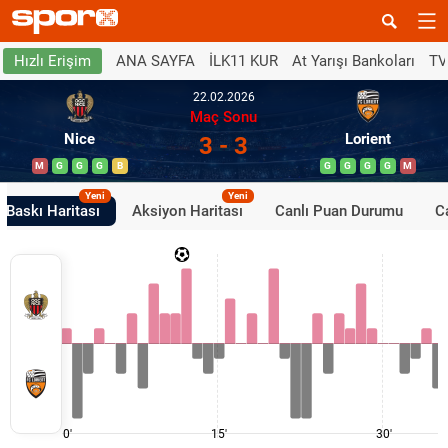
ANA SAYFA
İLK11 KUR
At Yarışı Bankoları
TV
Hızlı Erişim
22.02.2026
Maç Sonu
Nice
Lorient
3 - 3
M
G
G
G
B
G
G
G
G
M
Yeni
Yeni
Baskı Haritası
Aksiyon Haritası
Canlı Puan Durumu
Ca
0'
15'
30'