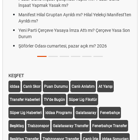
İnşaat Yapmak Yasak mı?
Manifest Hilal Gruptan Ayrıldı mı? Hilal Yelekçi Manifest'ten
Ayrıldı mı?
Yeni Parti Çerçeve Yasaya İmza Attı mı? Çerçeve Yasa Son
Durum
Şöförler Odası cumartesi, pazar açık mı? 2026
KEŞFET
iddaa
Canlı Skor
Puan Durumu
Canlı Anlatım
At Yarışı
Transfer Haberleri
TV'de Bugün
Süper Lig Fikstür
Süper Lig Haberleri
iddaa Programı
Galatasaray
Fenerbahçe
Beşiktaş
Trabzonspor
Galatasaray Transfer
Fenerbahçe Transfer
Beşiktaş Transfer
Trabzonspor Transfer
Canlı İzle
iddaa Sonuçları