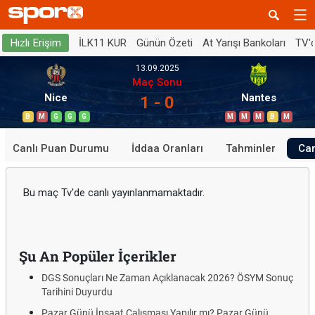
İLK11 KUR
Günün Özeti
At Yarışı Bankoları
TV'
Hızlı Erişim
13.09.2025
Maç Sonu
Nice
Nantes
1 - 0
B
M
G
G
G
M
M
M
B
M
Canlı Puan Durumu
İddaa Oranları
Tahminler
Can
Bu maç Tv'de canlı yayınlanmamaktadır.
Şu An Popüler İçerikler
DGS Sonuçları Ne Zaman Açıklanacak 2026? ÖSYM Sonuç
Tarihini Duyurdu
Pazar Günü İnşaat Çalışması Yapılır mı? Pazar Günü