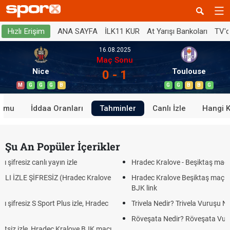
ANA SAYFA
İLK11 KUR
At Yarışı Bankoları
TV'
Hızlı Erişim
16.08.2025
Maç Sonu
Nice
Toulouse
0 - 1
M
G
G
G
B
G
G
B
B
G
rumu
İddaa Oranları
Tahminler
Canlı İzle
Hangi 
Şu An Popüler İçerikler
e
Hradec Kralove - Beşiktaş maçı şifresiz izle canlı tv100 l
dec Kralove
Hradec Kralove Beşiktaş maçı şifresiz tv100 izle, Hrad
BJK link
zle, Hradec
Trivela Nedir? Trivela Vuruşu Nasıl Yapılır?
Röveşata Nedir? Röveşata Vuruşu Nasıl Yapılır?
ove BJK maçı