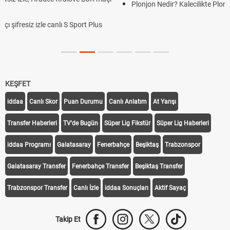
Plonjon Nedir? Kalecilikte Plonjon Hareketi Nasıl Yapılır
Sport Plus
KEŞFET
iddaa
Canlı Skor
Puan Durumu
Canlı Anlatım
At Yarışı
Transfer Haberleri
TV'de Bugün
Süper Lig Fikstür
Süper Lig Haberleri
iddaa Programı
Galatasaray
Fenerbahçe
Beşiktaş
Trabzonspor
Galatasaray Transfer
Fenerbahçe Transfer
Beşiktaş Transfer
Trabzonspor Transfer
Canlı İzle
iddaa Sonuçları
Aktif Sayaç
Takip Et