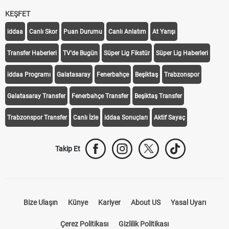
KEŞFET
iddaa
Canlı Skor
Puan Durumu
Canlı Anlatım
At Yarışı
Transfer Haberleri
TV'de Bugün
Süper Lig Fikstür
Süper Lig Haberleri
iddaa Programı
Galatasaray
Fenerbahçe
Beşiktaş
Trabzonspor
Galatasaray Transfer
Fenerbahçe Transfer
Beşiktaş Transfer
Trabzonspor Transfer
Canlı İzle
iddaa Sonuçları
Aktif Sayaç
Takip Et
Bize Ulaşın
Künye
Kariyer
About US
Yasal Uyarı
Çerez Politikası
Gizlilik Politikası