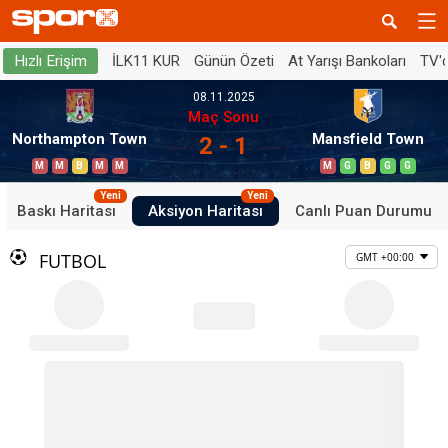
İLK11 KUR
Günün Özeti
At Yarışı Bankoları
TV'
Hızlı Erişim
08.11.2025
Maç Sonu
Northampton Town
Mansfield Town
2 - 1
M
M
B
M
M
M
G
B
G
G
Yeni
Yeni
Baskı Haritası
Aksiyon Haritası
Canlı Puan Durumu
FUTBOL
GMT +00:00