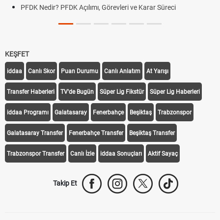
PFDK Nedir? PFDK Açılımı, Görevleri ve Karar Süreci
KEŞFET
iddaa
Canlı Skor
Puan Durumu
Canlı Anlatım
At Yarışı
Transfer Haberleri
TV'de Bugün
Süper Lig Fikstür
Süper Lig Haberleri
iddaa Programı
Galatasaray
Fenerbahçe
Beşiktaş
Trabzonspor
Galatasaray Transfer
Fenerbahçe Transfer
Beşiktaş Transfer
Trabzonspor Transfer
Canlı İzle
iddaa Sonuçları
Aktif Sayaç
Takip Et