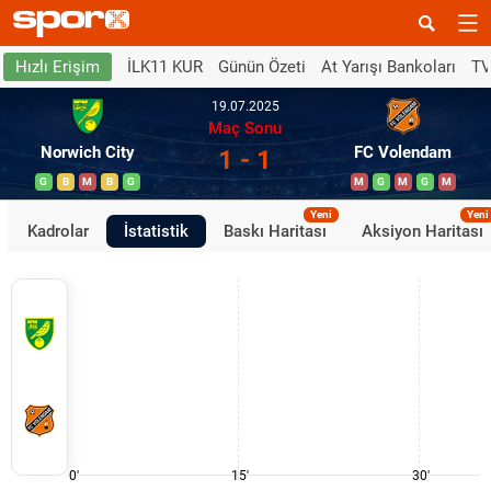
İLK11 KUR
Günün Özeti
At Yarışı Bankoları
TV
Hızlı Erişim
19.07.2025
Maç Sonu
Norwich City
FC Volendam
1 - 1
G
B
M
B
G
M
G
M
G
M
Yeni
Yeni
Kadrolar
İstatistik
Baskı Haritası
Aksiyon Haritası
0'
15'
30'