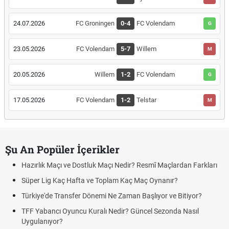
24.07.2026
FC Groningen
0-4
FC Volendam
G
23.05.2026
FC Volendam
5-7
Willem
M
20.05.2026
Willem
1-2
FC Volendam
G
17.05.2026
FC Volendam
1-2
Telstar
M
Şu An Popüler İçerikler
Hazırlık Maçı ve Dostluk Maçı Nedir? Resmî Maçlardan Farkları
Süper Lig Kaç Hafta ve Toplam Kaç Maç Oynanır?
Türkiye'de Transfer Dönemi Ne Zaman Başlıyor ve Bitiyor?
TFF Yabancı Oyuncu Kuralı Nedir? Güncel Sezonda Nasıl
Uygulanıyor?