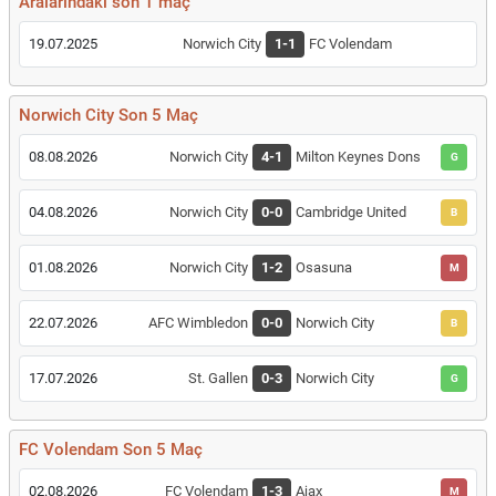
Aralarındaki son 1 maç
19.07.2025
Norwich City
1-1
FC Volendam
Norwich City Son 5 Maç
08.08.2026
Norwich City
4-1
Milton Keynes Dons
G
04.08.2026
Norwich City
0-0
Cambridge United
B
01.08.2026
Norwich City
1-2
Osasuna
M
22.07.2026
AFC Wimbledon
0-0
Norwich City
B
17.07.2026
St. Gallen
0-3
Norwich City
G
FC Volendam Son 5 Maç
02.08.2026
FC Volendam
1-3
Ajax
M