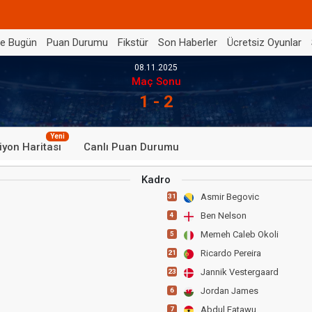
de Bugün
Puan Durumu
Fikstür
Son Haberler
Ücretsiz Oyunlar
08.11.2025
Maç Sonu
1 - 2
Yeni
iyon Haritası
Canlı Puan Durumu
Kadro
Asmir Begovic
31
Ben Nelson
4
Memeh Caleb Okoli
5
Ricardo Pereira
21
Jannik Vestergaard
23
Jordan James
6
Abdul Fatawu
7