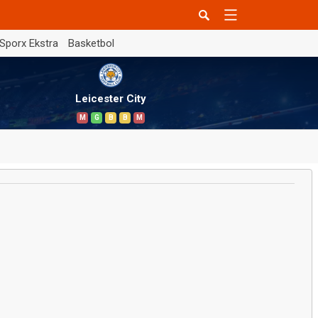
Sporx Ekstra
Basketbol
Leicester City
M
G
B
B
M