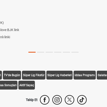
JK)
alove BJK link
ı linki
i
TV'de Bugün
Süper Lig Fikstür
Süper Lig Haberleri
iddaa Programı
Galata
daa Sonuçları
Aktif Sayaç
Takip Et