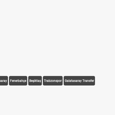
saray
Fenerbahçe
Beşiktaş
Trabzonspor
Galatasaray Transfer