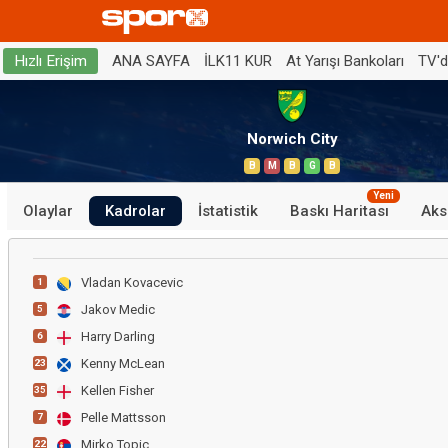
ANA SAYFA
İLK11 KUR
At Yarışı Bankoları
TV'
Hızlı Erişim
Norwich City
B
M
B
G
B
Yeni
Olaylar
Kadrolar
İstatistik
Baskı Haritası
Aks
Vladan Kovacevic
1
Jakov Medic
5
Harry Darling
6
Kenny McLean
23
Kellen Fisher
35
Pelle Mattsson
7
Mirko Topic
22