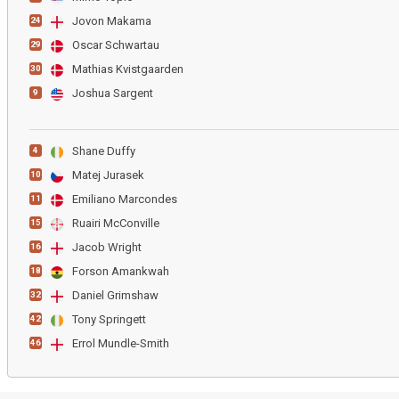
Jovon Makama
24
Oscar Schwartau
29
Mathias Kvistgaarden
30
Joshua Sargent
9
Shane Duffy
4
Matej Jurasek
10
Emiliano Marcondes
11
Ruairi McConville
15
Jacob Wright
16
Forson Amankwah
18
Daniel Grimshaw
32
Tony Springett
42
Errol Mundle-Smith
46