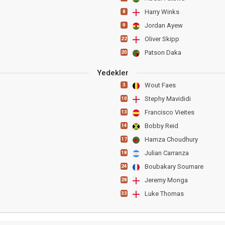
Harry Winks
8
Jordan Ayew
9
Oliver Skipp
22
Patson Daka
20
Yedekler
Wout Faes
3
Stephy Mavididi
10
Francisco Vieites
13
Bobby Reid
14
Hamza Choudhury
17
Julian Carranza
18
Boubakary Soumare
24
Jeremy Monga
28
Luke Thomas
33