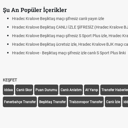
Şu An Popüler İçerikler
Hradec Kralove Beşiktaş maçı şifresiz canlı yayın izle
Hradec Kralove Beşiktaş CANLI İZLE ŞİFRESİZ (Hradec Kralove B
Hradec Kralove Beşiktaş maçı şifresiz S Sport Plus izle, Hradec Kr
Hradec Kralove Beşiktaş ücretsiz izle, Hradec Kralove BJK maçı canl
Hradec Kralove - Beşiktaş maçı şifresiz izle canlı S Sport Plus linki
KEŞFET
iddaa
Canlı Skor
Puan Durumu
Canlı Anlatım
At Yarışı
Transfer Haberler
Fenerbahçe Transfer
Beşiktaş Transfer
Trabzonspor Transfer
Canlı İzle
id