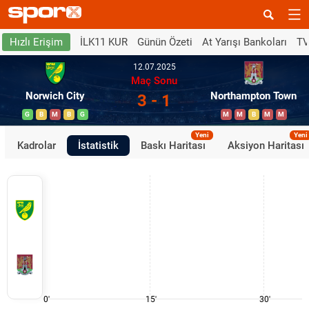
İLK11 KUR
Günün Özeti
At Yarışı Bankoları
TV
Hızlı Erişim
12.07.2025
Maç Sonu
Norwich City
Northampton Town
3 - 1
G
B
M
B
G
M
M
B
M
M
Yeni
Yeni
Kadrolar
İstatistik
Baskı Haritası
Aksiyon Haritası
0'
15'
30'