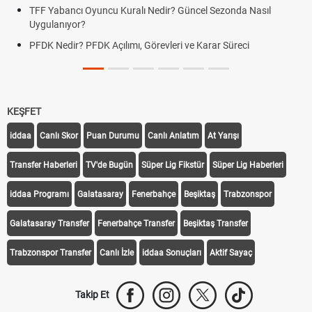
TFF Yabancı Oyuncu Kuralı Nedir? Güncel Sezonda Nasıl
Uygulanıyor?
PFDK Nedir? PFDK Açılımı, Görevleri ve Karar Süreci
KEŞFET
iddaa
Canlı Skor
Puan Durumu
Canlı Anlatım
At Yarışı
Transfer Haberleri
TV'de Bugün
Süper Lig Fikstür
Süper Lig Haberleri
iddaa Programı
Galatasaray
Fenerbahçe
Beşiktaş
Trabzonspor
Galatasaray Transfer
Fenerbahçe Transfer
Beşiktaş Transfer
Trabzonspor Transfer
Canlı İzle
iddaa Sonuçları
Aktif Sayaç
Takip Et